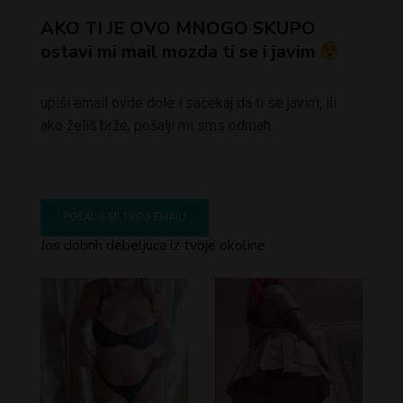
AKO TI JE OVO MNOGO SKUPO
ostavi mi mail mozda ti se i javim
upiši email ovde dole i sačekaj da ti se javim, ili
ako želiš brže, pošalji mi sms odmah
Jos dobrih debeljuca iz tvoje okoline