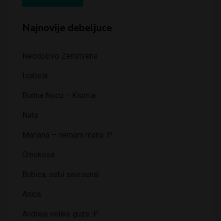
Najnovije debeljuce
Neodoljivo Zenstvena
Isabela
Budna Nocu – Ksenia
Nata
Mariana – nemam mana :P
Crnokosa
Bubica, sebi savrsena!
Anica
Andreja velike guze :P