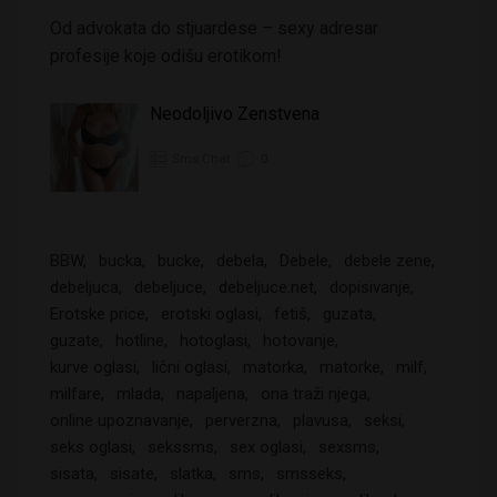
Od advokata do stjuardese – sexy adresar
profesije koje odišu erotikom!
Neodoljivo Zenstvena
Sms Chat
0
BBW
bucka
bucke
debela
Debele
debele zene
debeljuca
debeljuce
debeljuce.net
dopisivanje
Erotske price
erotski oglasi
fetiš
guzata
guzate
hotline
hotoglasi
hotovanje
kurve oglasi
lični oglasi
matorka
matorke
milf
milfare
mlada
napaljena
ona traži njega
online upoznavanje
perverzna
plavusa
seksi
seks oglasi
sekssms
sex oglasi
sexsms
sisata
sisate
slatka
sms
smsseks