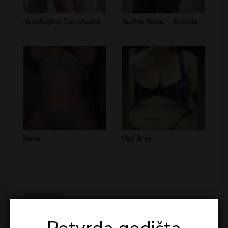
Neodoljivo Zenstvena
Budna Nocu – Ksenia
Nata
Hot Anja