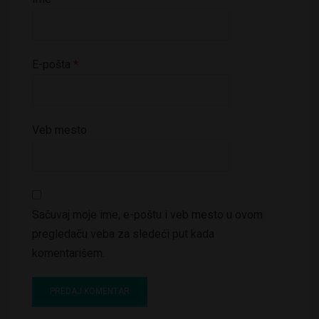
E-pošta
*
Veb mesto
Sačuvaj moje ime, e-poštu i veb mesto u ovom
pregledaču veba za sledeći put kada
komentarišem.