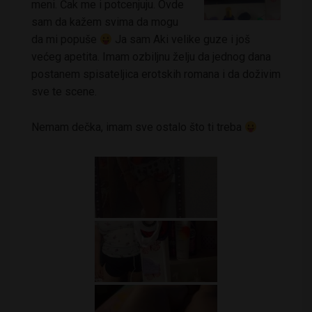
meni. Čak me i potcenjuju. Ovde
sam da kažem svima da mogu
da mi popuše
Ja sam Aki velike guze i još
većeg apetita. Imam ozbiljnu želju da jednog dana
postanem spisateljica erotskih romana i da doživim
sve te scene.
Nemam dečka, imam sve ostalo što ti treba