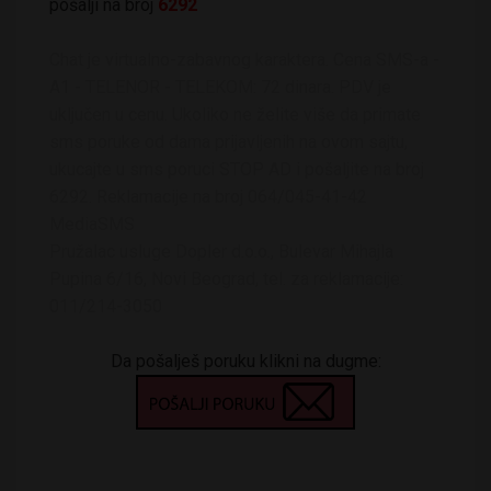
pošalji na broj
6292
Chat je virtualno-zabavnog karaktera. Cena SMS-a -
A1 - TELENOR - TELEKOM: 72 dinara. PDV je
uključen u cenu. Ukoliko ne želite više da primate
sms poruke od dama prijavljenih na ovom sajtu,
ukucajte u sms poruci STOP AD i pošaljite na broj
6292. Reklamacije na broj 064/045-41-42
MediaSMS
Pružalac usluge Dopler d.o.o., Bulevar Mihajla
Pupina 6/16, Novi Beograd, tel. za reklamacije:
011/214-3050
Da pošalješ poruku klikni na dugme: