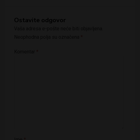
Ostavite odgovor
Vaša adresa e-pošte neće biti objavljena.
Neophodna polja su označena
*
Komentar
*
Ime
*