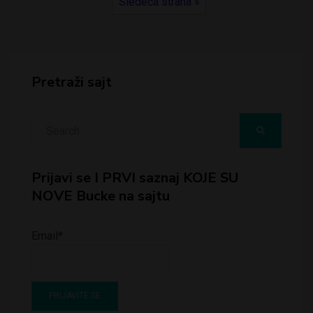
Sledeća strana »
Pretraži sajt
Search
SEARCH
for:
Prijavi se I PRVI saznaj KOJE SU
NOVE Bucke na sajtu
Email*