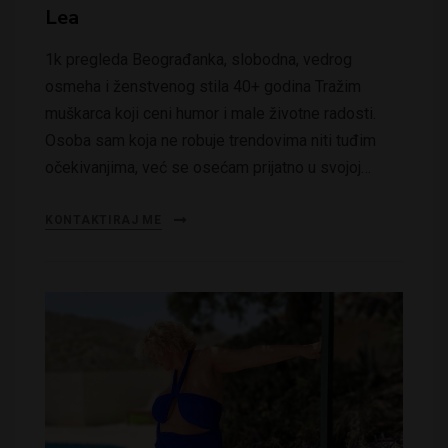
Lea
1k pregleda Beograđanka, slobodna, vedrog
osmeha i ženstvenog stila 40+ godina Tražim
muškarca koji ceni humor i male životne radosti.
Osoba sam koja ne robuje trendovima niti tuđim
očekivanjima, već se osećam prijatno u svojoj…
KONTAKTIRAJ ME