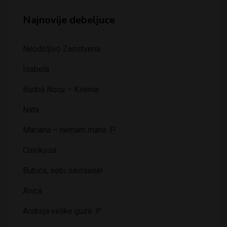
Najnovije debeljuce
Neodoljivo Zenstvena
Isabela
Budna Nocu – Ksenia
Nata
Mariana – nemam mana :P
Crnokosa
Bubica, sebi savrsena!
Anica
Andreja velike guze :P