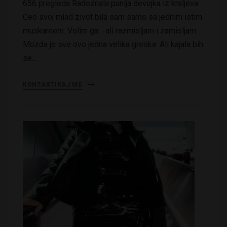
656 pregleda Radoznala punija devojka iz kraljeva.
Ceo svoj mlad zivot bila sam samo sa jednim istim
muskarcem. Volim ga… ali razmisljam i zamisljam.
Mozda je sve ovo jedna velika greska. Ali kajala bih
se…
KONTAKTIRAJ ME