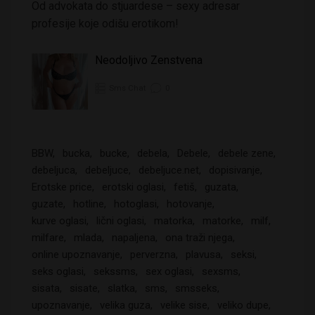
Od advokata do stjuardese – sexy adresar
profesije koje odišu erotikom!
Neodoljivo Zenstvena
Sms Chat
0
BBW
bucka
bucke
debela
Debele
debele zene
debeljuca
debeljuce
debeljuce.net
dopisivanje
Erotske price
erotski oglasi
fetiš
guzata
guzate
hotline
hotoglasi
hotovanje
kurve oglasi
lični oglasi
matorka
matorke
milf
milfare
mlada
napaljena
ona traži njega
online upoznavanje
perverzna
plavusa
seksi
seks oglasi
sekssms
sex oglasi
sexsms
sisata
sisate
slatka
sms
smsseks
upoznavanje
velika guza
velike sise
veliko dupe