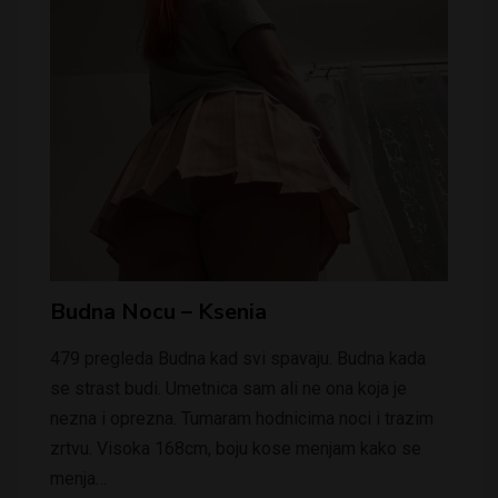
Budna Nocu – Ksenia
479 pregleda Budna kad svi spavaju. Budna kada
se strast budi. Umetnica sam ali ne ona koja je
nezna i oprezna. Tumaram hodnicima noci i trazim
zrtvu. Visoka 168cm, boju kose menjam kako se
menja…