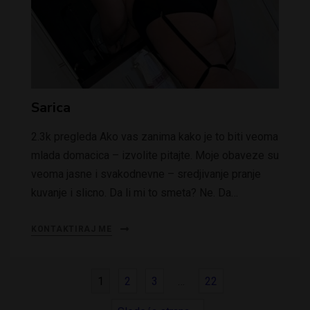
Sarica
2.3k pregleda Ako vas zanima kako je to biti veoma
mlada domacica – izvolite pitajte. Moje obaveze su
veoma jasne i svakodnevne – sredjivanje pranje
kuvanje i slicno. Da li mi to smeta? Ne. Da…
KONTAKTIRAJ ME
1
2
3
…
22