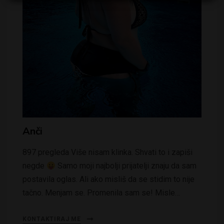
Anči
897 pregleda Više nisam klinka. Shvati to i zapiši
negde
Samo moji najbolji prijatelji znaju da sam
postavila oglas. Ali ako misliš da se stidim to nije
tačno. Menjam se. Promenila sam se! Misle…
KONTAKTIRAJ ME