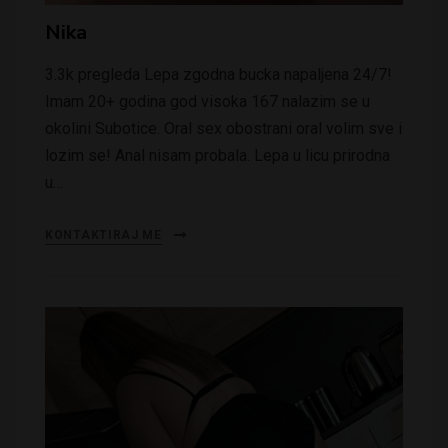
Nika
3.3k pregleda Lepa zgodna bucka napaljena 24/7!
Imam 20+ godina god visoka 167 nalazim se u
okolini Subotice. Oral sex obostrani oral volim sve i
lozim se! Anal nisam probala. Lepa u licu prirodna
u…
KONTAKTIRAJ ME