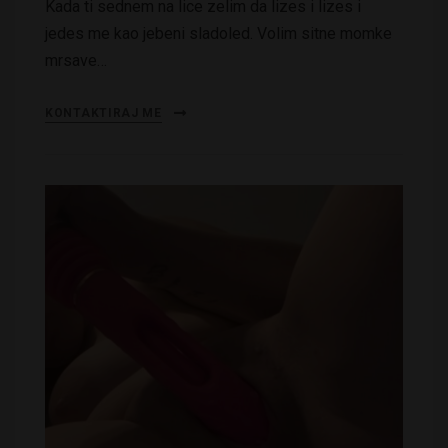
Kada ti sednem na lice zelim da lizes i lizes i
jedes me kao jebeni sladoled. Volim sitne momke
mrsave…
KONTAKTIRAJ ME