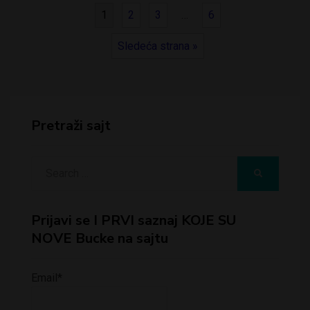
1
2
3
…
6
Sledeća strana »
Pretraži sajt
Search
SEARCH
for:
Prijavi se I PRVI saznaj KOJE SU
NOVE Bucke na sajtu
Email*