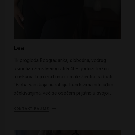
Lea
1k pregleda Beograđanka, slobodna, vedrog
osmeha i ženstvenog stila 40+ godina Tražim
muškarca koji ceni humor i male životne radosti.
Osoba sam koja ne robuje trendovima niti tuđim
očekivanjima, već se osećam prijatno u svojoj…
KONTAKTIRAJ ME