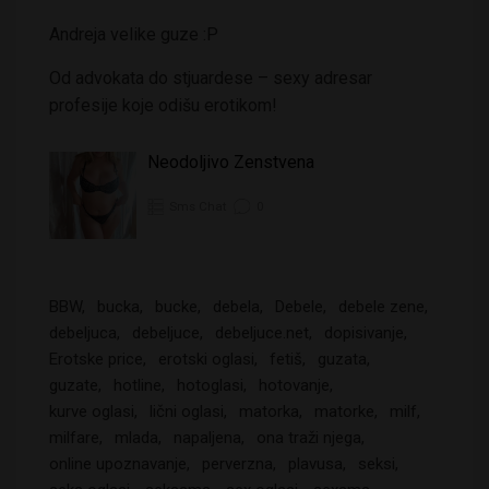
Andreja velike guze :P
Od advokata do stjuardese – sexy adresar
profesije koje odišu erotikom!
Neodoljivo Zenstvena
Sms Chat
0
BBW
bucka
bucke
debela
Debele
debele zene
debeljuca
debeljuce
debeljuce.net
dopisivanje
Erotske price
erotski oglasi
fetiš
guzata
guzate
hotline
hotoglasi
hotovanje
kurve oglasi
lični oglasi
matorka
matorke
milf
milfare
mlada
napaljena
ona traži njega
online upoznavanje
perverzna
plavusa
seksi