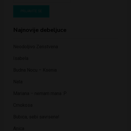
Najnovije debeljuce
Neodoljivo Zenstvena
Isabela
Budna Nocu – Ksenia
Nata
Mariana – nemam mana :P
Crnokosa
Bubica, sebi savrsena!
Anica