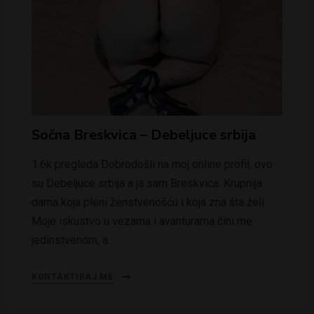
Sočna Breskvica – Debeljuce srbija
1.6k pregleda Dobrodošli na moj online profil, ovo
su Debeljuce srbija a ja sam Breskvica. Krupnija
dama koja pleni ženstvenošću i koja zna šta želi.
Moje iskustvo u vezama i avanturama čini me
jedinstvenom, a…
KONTAKTIRAJ ME