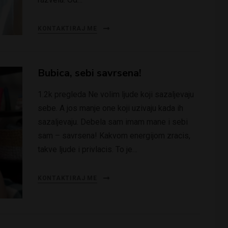
KONTAKTIRAJ ME
Bubica, sebi savrsena!
1.2k pregleda Ne volim ljude koji sazaljevaju
sebe. A jos manje one koji uzivaju kada ih
sazaljevaju. Debela sam imam mane i sebi
sam – savrsena! Kakvom energijom zracis,
takve ljude i privlacis. To je…
KONTAKTIRAJ ME