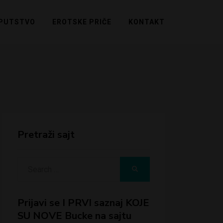
PUTSTVO
EROTSKE PRIČE
KONTAKT
Pretraži sajt
Search
SEARCH
for:
Prijavi se I PRVI saznaj KOJE
SU NOVE Bucke na sajtu