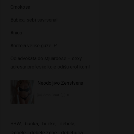
Crnokosa
Bubica, sebi savrsena!
Anica
Andreja velike guze :P
Od advokata do stjuardese – sexy
adresar profesije koje odišu erotikom!
Neodoljivo Zenstvena
Sms Chat
0
BBW
bucka
bucke
debela
Debele
debele zene
debeljuca