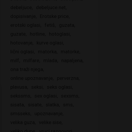
debeljuce
debeljuce.net
dopisivanje
Erotske price
erotski oglasi
fetiš
guzata
guzate
hotline
hotoglasi
hotovanje
kurve oglasi
lični oglasi
matorka
matorke
milf
milfare
mlada
napaljena
ona traži njega
online upoznavanje
perverzna
plavusa
seksi
seks oglasi
sekssms
sex oglasi
sexsms
sisata
sisate
slatka
sms
smsseks
upoznavanje
velika guza
velike sise
veliko dupe
vruci razgovori