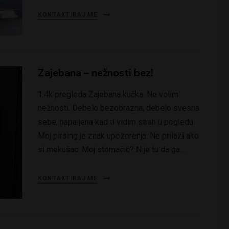
KONTAKTIRAJ ME
Zajebana – nežnosti bez!
1.4k pregleda Zajebana kučka. Ne volim
nežnosti. Debelo bezobrazna, debelo svesna
sebe, napaljena kad ti vidim strah u pogledu.
Moj pirsing je znak upozorenja. Ne prilazi ako
si mekušac. Moj stomačić? Nije tu da ga…
KONTAKTIRAJ ME