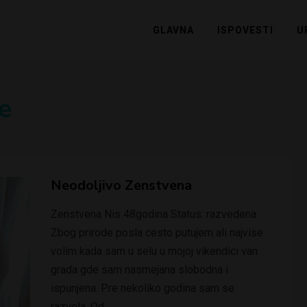
GLAVNA
ISPOVESTI
U
e
Neodoljivo Zenstvena
Zenstvena Nis 48godina Status: razvedena
Zbog prirode posla cesto putujem ali najvise
volim kada sam u selu u mojoj vikendici van
grada gde sam nasmejana slobodna i
ispunjena. Pre nekoliko godina sam se
razvela. Od…