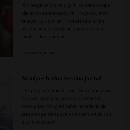
462 pregleda Budite sigurni da debelo dupe
nije samo estetska pojava — to je stil, stav i
energija koja privlači. Postoji nešto u tom
savršenom obliku koji se pomera u ritmu
života. U tom pogledu…
KONTAKTIRAJ ME
Stanija – brzina zestina jacina!
1.8k pregleda Volim brzinu. Nisam spora ni u
zivotu ni u krevetu. Sporost je mana ako
mene pitas. Moj grad Sabac nekada deluje
presporo pa sam pocela da lutam svuda i da
trazim svoj fazon.…