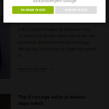
sa korišćenjem usluge
DA IMAM 18 GOD
NEMAM 18 GOD
Trazim tatice – Jecika
2.3k pregleda Nevaljala bg debeljuca imam
19 ali jos uvek gledam crtace i decije ali i one
za odrasle
primetila sam da me mnoge
tate gledaju i mozda ima se svidja moj osmeh
ili…
KONTAKTIRAJ ME
Top 5 razloga zašto je debelo
dupo seksi!