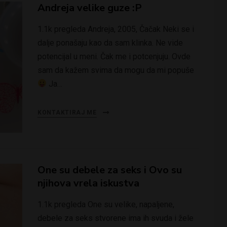
Andreja velike guze :P
1.1k pregleda Andreja, 2005, Čačak Neki se i
dalje ponašaju kao da sam klinka. Ne vide
potencijal u meni. Čak me i potcenjuju. Ovde
sam da kažem svima da mogu da mi popuše
Ja…
KONTAKTIRAJ ME
One su debele za seks i Ovo su
njihova vrela iskustva
1.1k pregleda One su velike, napaljene,
debele za seks stvorene ima ih svuda i žele