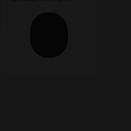
DEBELJU
CE ZA
SMS
CHAT