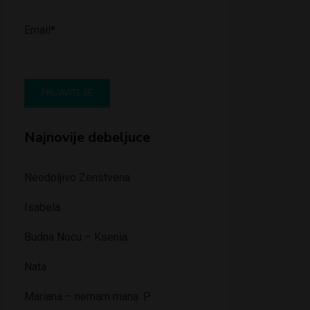
Email*
Najnovije debeljuce
Neodoljivo Zenstvena
Isabela
Budna Nocu – Ksenia
Nata
Mariana – nemam mana :P