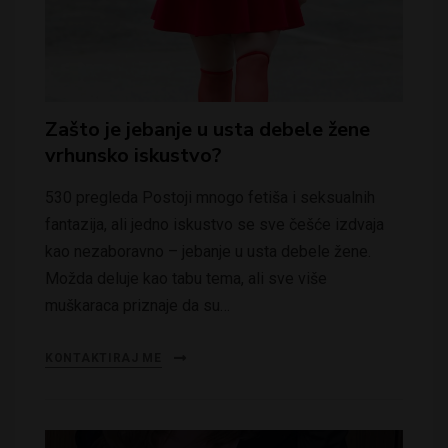
Zašto je jebanje u usta debele žene
vrhunsko iskustvo?
530 pregleda Postoji mnogo fetiša i seksualnih
fantazija, ali jedno iskustvo se sve češće izdvaja
kao nezaboravno – jebanje u usta debele žene.
Možda deluje kao tabu tema, ali sve više
muškaraca priznaje da su…
KONTAKTIRAJ ME