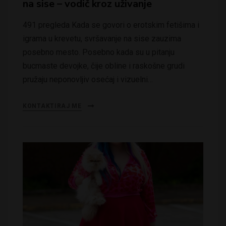
na sise – vodič kroz uživanje
491 pregleda Kada se govori o erotskim fetišima i
igrama u krevetu, svršavanje na sise zauzima
posebno mesto. Posebno kada su u pitanju
bucmaste devojke, čije obline i raskošne grudi
pružaju neponovljiv osećaj i vizuelni…
KONTAKTIRAJ ME