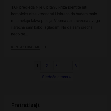
1.6k pregleda Nije u pitanju kriza identite niti
kompleks nize vrednosti i iskrena da budem malo
mi smetaju takva pitanja. Veoma sam svesna svega
i srecna sam kako izgledam. Ne da sam srecna
nego se…
KONTAKTIRAJ ME
1
2
3
…
6
Sledeća strana »
Pretraži sajt