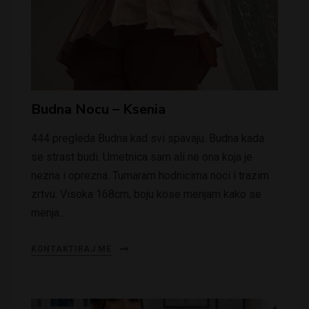
Budna Nocu – Ksenia
444 pregleda Budna kad svi spavaju. Budna kada
se strast budi. Umetnica sam ali ne ona koja je
nezna i oprezna. Tumaram hodnicima noci i trazim
zrtvu. Visoka 168cm, boju kose menjam kako se
menja…
KONTAKTIRAJ ME