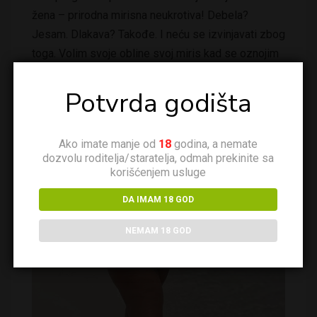
žena – prirodna mirisna neukrotiva! Debela?
Jesam. Dlakava? Takođe. I neću se izvinjavati zbog
toga. Volim svoje obline svoj miris kad se oznojim
od uzbuđenja i volim što…
Potvrda godišta
KONTAKTIRAJ ME
Ako imate manje od
18
godina, a nemate
dozvolu roditelja/staratelja, odmah prekinite sa
korišćenjem usluge
DA IMAM 18 GOD
NEMAM 18 GOD