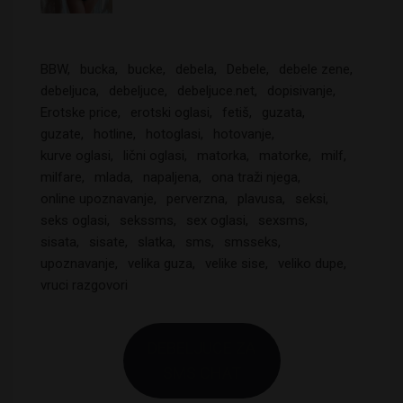
BBW
bucka
bucke
debela
Debele
debele zene
debeljuca
debeljuce
debeljuce.net
dopisivanje
Erotske price
erotski oglasi
fetiš
guzata
guzate
hotline
hotoglasi
hotovanje
kurve oglasi
lični oglasi
matorka
matorke
milf
milfare
mlada
napaljena
ona traži njega
online upoznavanje
perverzna
plavusa
seksi
seks oglasi
sekssms
sex oglasi
sexsms
sisata
sisate
slatka
sms
smsseks
upoznavanje
velika guza
velike sise
veliko dupe
vruci razgovori
DEBELJUCE ZA
SMS CHAT