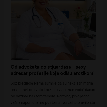
Od advokata do stjuardese – sexy
adresar profesije koje odišu erotikom!
502 pregleda Nema sumnje da su neka zanimanja
prosto seksi, i zato kroz sexy adresar vodič danas
se bavimo baš tom temom. Naravno, prvo jedna
važna napomena: ne postoji univerzalno pravilo šta