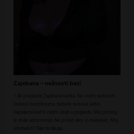
Zajebana – nežnosti bez!
1.4k pregleda Zajebana kučka. Ne volim nežnosti.
Debelo bezobrazna, debelo svesna sebe,
napaljena kad ti vidim strah u pogledu. Moj pirsing
je znak upozorenja. Ne prilazi ako si mekušac. Moj
stomačić? Nije tu da ga…