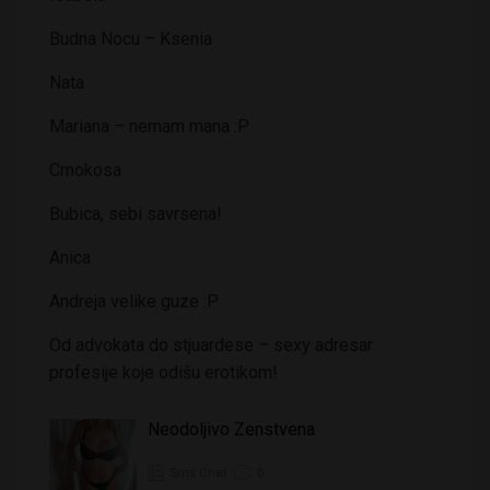
Budna Nocu – Ksenia
Nata
Mariana – nemam mana :P
Crnokosa
Bubica, sebi savrsena!
Anica
Andreja velike guze :P
Od advokata do stjuardese – sexy adresar
profesije koje odišu erotikom!
Neodoljivo Zenstvena
Sms Chat
0