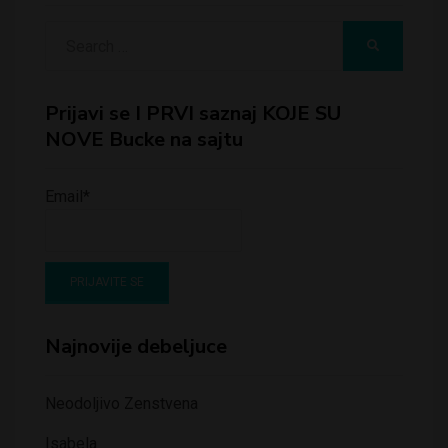
Search
SEARCH
for:
Prijavi se I PRVI saznaj KOJE SU
NOVE Bucke na sajtu
Email*
Najnovije debeljuce
Neodoljivo Zenstvena
Isabela