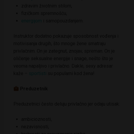
zdravim životnim stilom,
fizičkom spremnošću,
energijom
i samopouzdanjem.
Instruktor dodatno pokazuje sposobnost vođenja i
motivisanja drugih, što mnoge žene smatraju
privlačnim. On je zategnut, znojav, spreman. On je
oličenje seksualne energije i snage, nešto što je
veoma napaljivo i privlačno. Dakle, sexy adresar
kaže –
sportisti
su popularni kod žena!
Preduzetnik
Preduzetnici često deluju privlačno jer odaju utisak:
ambicioznosti,
nezavisnosti,