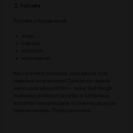
Policajka
Policajke ostavljaju utisak:
snage,
hrabrosti,
odlučnosti,
samostalnosti.
Kao i kod nekih pređašnjih, sexy adresar ovde
naglašava uticaj uniforme! Žena prosto izgleda
seksi u policijskoj uniformi – tačka! Kod mnogih
muškaraca privlačnost proizlazi iz kombinacije
autoriteta i samopouzdanja, uz činjenicu da posao
zahteva mentalnu i fizičku spremnost.