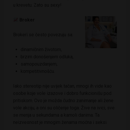
u krevetu. Zato su sexy!
Broker
Brokeri se često povezuju sa:
dinamičnim životom,
brzim donošenjem odluka,
samopouzdanjem,
kompetitivnošću.
Iako stereotip nije uvijek tačan, mnogi ih vide kao
osobe koje vole izazove i dobro funkcionišu pod
pritiskom. Ovo je možda čudno zanimanje ali žene
vole akciju, a oni su oličenje toga. Žive na ivici, sve
se menja u sekundama a kamoli danima. Ta
neizvesnost je mnogim ženama moćna i seksi.