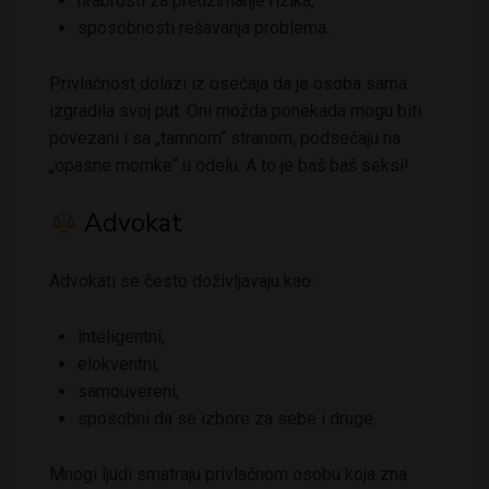
hrabrosti za preuzimanje rizika,
sposobnosti rešavanja problema.
Privlačnost dolazi iz osećaja da je osoba sama
izgradila svoj put. Oni možda ponekada mogu biti
povezani i sa „tamnom“ stranom, podsećaju na
„opasne momke“ u odelu. A to je baš baš seksi!
Advokat
Advokati se često doživljavaju kao:
inteligentni,
elokventni,
samouvereni,
sposobni da se izbore za sebe i druge.
Mnogi ljudi smatraju privlačnom osobu koja zna