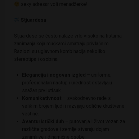
sexy adresar voli menadžerke!
Stjuardesa
Stjuardese se često nalaze vrlo visoko na listama
zanimanja koja muškarci smatraju privlačnim.
Razlozi su uglavnom kombinacija nekoliko
stereotipa i osobina:
Elegancija i negovan izgled
– uniforme,
profesionalan nastup i urednost ostavljaju
snažan prvi utisak.
Komunikativnost
– svakodnevno rade s
velikim brojem ljudi i razvijaju odlične društvene
veštine.
Avanturistički duh
– putovanja i život vezan za
različite gradove i zemlje stvaraju dojam
zanimljive i dinamične osobe.