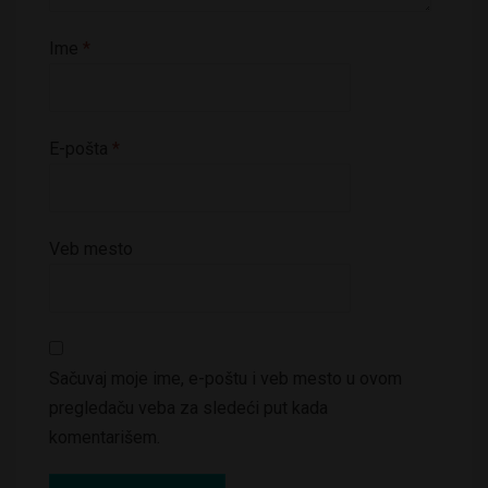
Ime
*
E-pošta
*
Veb mesto
Sačuvaj moje ime, e-poštu i veb mesto u ovom
pregledaču veba za sledeći put kada
komentarišem.