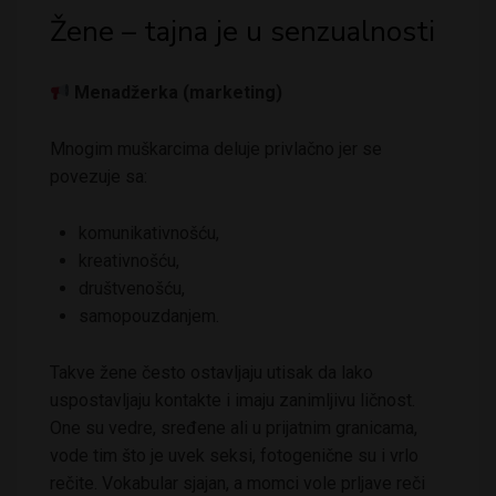
Žene – tajna je u senzualnosti
Menadžerka (marketing)
Mnogim muškarcima deluje privlačno jer se
povezuje sa:
komunikativnošću,
kreativnošću,
društvenošću,
samopouzdanjem.
Takve žene često ostavljaju utisak da lako
uspostavljaju kontakte i imaju zanimljivu ličnost.
One su vedre, sređene ali u prijatnim granicama,
vode tim što je uvek seksi, fotogenične su i vrlo
rečite. Vokabular sjajan, a momci vole prljave reči