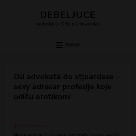
DEBELJUCE
najbolje iz Srbije i Hrvatske
MENU
Od advokata do stjuardese –
sexy adresar profesije koje
odišu erotikom!
502
pregleda
Nema sumnje da su neka zanimanja prosto seksi, i