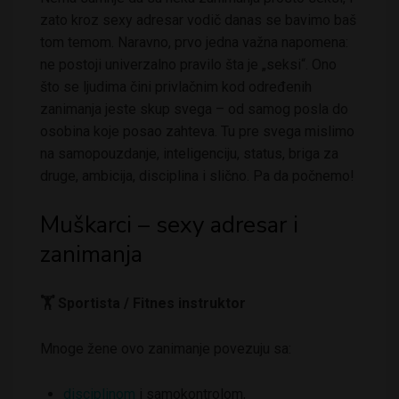
zato kroz sexy adresar vodič danas se bavimo baš
tom temom. Naravno, prvo jedna važna napomena:
ne postoji univerzalno pravilo šta je „seksi“. Ono
što se ljudima čini privlačnim kod određenih
zanimanja jeste skup svega – od samog posla do
osobina koje posao zahteva. Tu pre svega mislimo
na samopouzdanje, inteligenciju, status, briga za
druge, ambicija, disciplina i slično. Pa da počnemo!
Muškarci – sexy adresar i
zanimanja
🏋️ Sportista / Fitnes instruktor
Mnoge žene ovo zanimanje povezuju sa:
disciplinom
i samokontrolom,