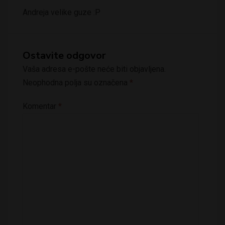
Andreja velike guze :P
Ostavite odgovor
Vaša adresa e-pošte neće biti objavljena.
Neophodna polja su označena
*
Komentar
*