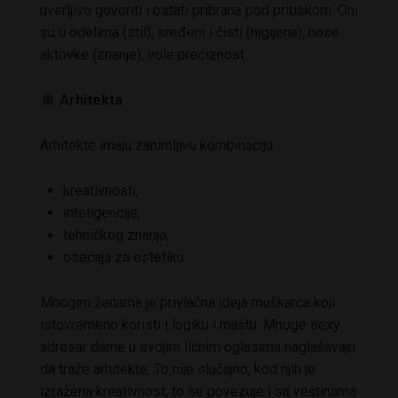
uverljivo govoriti i ostati pribrana pod pritiskom. Oni
su u odelima (stil), sređeni i čisti (higijena), nose
aktovke (znanje), vole preciznost.
Arhitekta
Arhitekte imaju zanimljivu kombinaciju:
kreativnosti,
inteligencije,
tehničkog znanja,
osećaja za estetiku.
Mnogim ženama je privlačna ideja muškarca koji
istovremeno koristi i logiku i maštu. Mnoge sexy
adresar dame u svojim ličnim oglasima naglašavaju
da traže arhitekte. To nije slučajno, kod njih je
izražena kreativnost, to se povezuje i sa veštinama