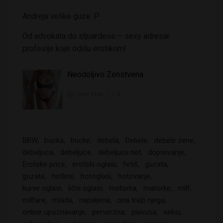
Andreja velike guze :P
Od advokata do stjuardese – sexy adresar
profesije koje odišu erotikom!
Neodoljivo Zenstvena
Sms Chat
0
BBW
bucka
bucke
debela
Debele
debele zene
debeljuca
debeljuce
debeljuce.net
dopisivanje
Erotske price
erotski oglasi
fetiš
guzata
guzate
hotline
hotoglasi
hotovanje
kurve oglasi
lični oglasi
matorka
matorke
milf
milfare
mlada
napaljena
ona traži njega
online upoznavanje
perverzna
plavusa
seksi