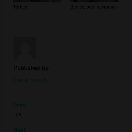
Tortica
Bubica, sebi savrsena!
Published by
View all posts by
Kretanje
Prev
članka
Lea
Next