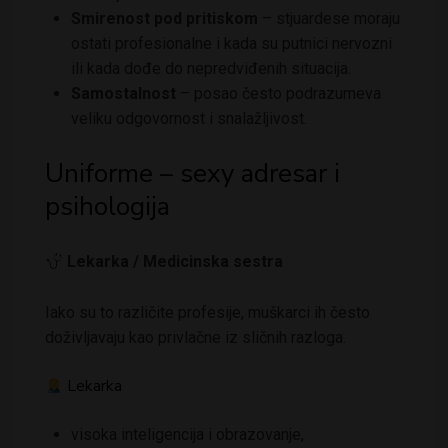
Smirenost pod pritiskom
– stjuardese moraju
ostati profesionalne i kada su putnici nervozni
ili kada dođe do nepredviđenih situacija.
Samostalnost
– posao često podrazumeva
veliku odgovornost i snalažljivost.
Uniforme – sexy adresar i
psihologija
Lekarka / Medicinska sestra
Iako su to različite profesije, muškarci ih često
doživljavaju kao privlačne iz sličnih razloga.
Lekarka
visoka inteligencija i obrazovanje,