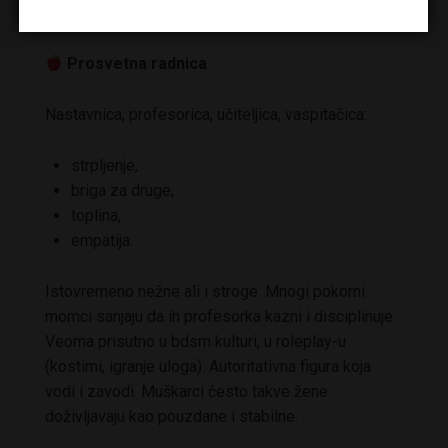
Njima bi dali da ih i rektalno pregledaju xD
Prosvetna radnica
Nastavnica, profesorica, učiteljica, vaspitačica:
strpljenje,
briga za druge,
toplina,
empatija.
Istovremeno nežne ali i stroge. Mnogi pokorni
momci sanjaju da ih profesorka kazni i disciplinuje.
Veoma prisutno u bdsm kulturi, u roleplay-u
(kostimi, igranje uloga). Autoritativna figura koja
vodi i zavodi. Muškarci često takve žene
doživljavaju kao pouzdane i stabilne.