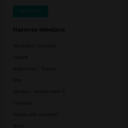
Najnovije debeljuce
Neodoljivo Zenstvena
Isabela
Budna Nocu – Ksenia
Nata
Mariana – nemam mana :P
Crnokosa
Bubica, sebi savrsena!
Anica