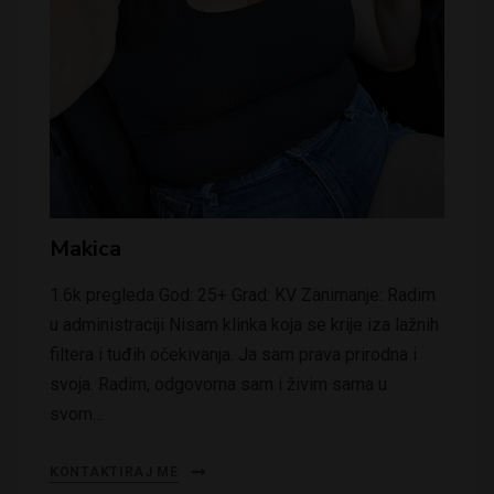
Makica
1.6k pregleda God: 25+ Grad: KV Zanimanje: Radim
u administraciji Nisam klinka koja se krije iza lažnih
filtera i tuđih očekivanja. Ja sam prava prirodna i
svoja. Radim, odgovorna sam i živim sama u
svom…
KONTAKTIRAJ ME