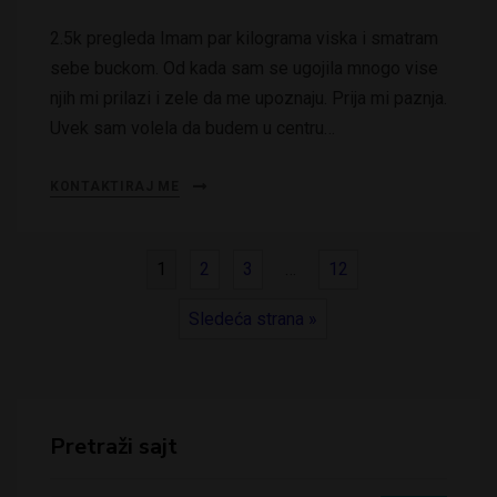
2.5k pregleda Imam par kilograma viska i smatram
sebe buckom. Od kada sam se ugojila mnogo vise
njih mi prilazi i zele da me upoznaju. Prija mi paznja.
Uvek sam volela da budem u centru…
KONTAKTIRAJ ME
1
2
3
…
12
Sledeća strana »
Pretraži sajt