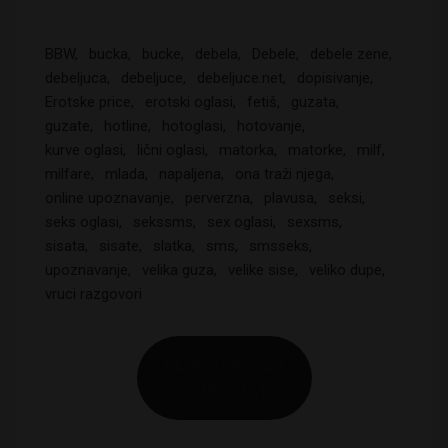
BBW
bucka
bucke
debela
Debele
debele zene
debeljuca
debeljuce
debeljuce.net
dopisivanje
Erotske price
erotski oglasi
fetiš
guzata
guzate
hotline
hotoglasi
hotovanje
kurve oglasi
lični oglasi
matorka
matorke
milf
milfare
mlada
napaljena
ona traži njega
online upoznavanje
perverzna
plavusa
seksi
seks oglasi
sekssms
sex oglasi
sexsms
sisata
sisate
slatka
sms
smsseks
upoznavanje
velika guza
velike sise
veliko dupe
vruci razgovori
DEBELJUCE ZA
SMS CHAT