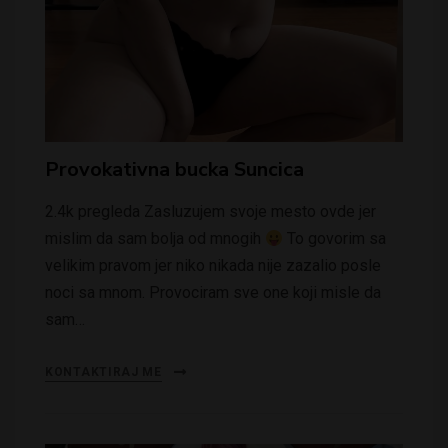
Provokativna bucka Suncica
2.4k pregleda Zasluzujem svoje mesto ovde jer
mislim da sam bolja od mnogih
To govorim sa
velikim pravom jer niko nikada nije zazalio posle
noci sa mnom. Provociram sve one koji misle da
sam…
KONTAKTIRAJ ME