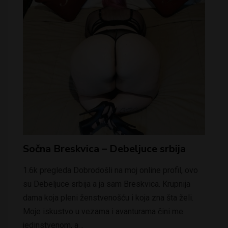
Sočna Breskvica – Debeljuce srbija
1.6k pregleda Dobrodošli na moj online profil, ovo
su Debeljuce srbija a ja sam Breskvica. Krupnija
dama koja pleni ženstvenošću i koja zna šta želi.
Moje iskustvo u vezama i avanturama čini me
jedinstvenom, a…