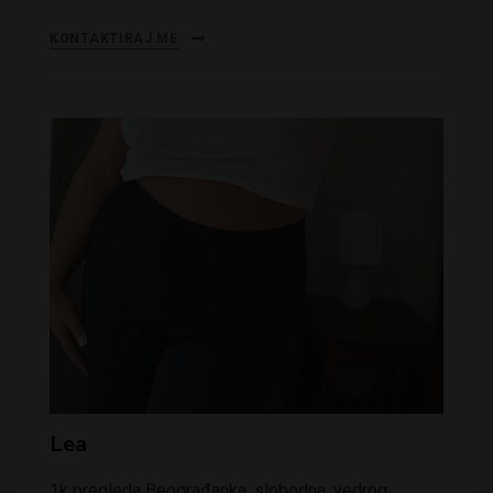
KONTAKTIRAJ ME
Lea
1k pregleda Beograđanka, slobodna, vedrog