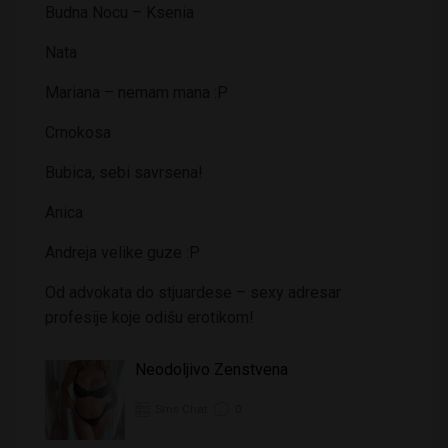
Budna Nocu – Ksenia
Nata
Mariana – nemam mana :P
Crnokosa
Bubica, sebi savrsena!
Anica
Andreja velike guze :P
Od advokata do stjuardese – sexy adresar
profesije koje odišu erotikom!
Neodoljivo Zenstvena
Sms Chat
0