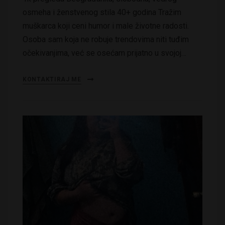
osmeha i ženstvenog stila 40+ godina Tražim
muškarca koji ceni humor i male životne radosti.
Osoba sam koja ne robuje trendovima niti tuđim
očekivanjima, već se osećam prijatno u svojoj…
KONTAKTIRAJ ME