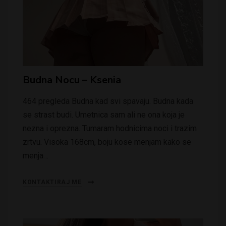
Budna Nocu – Ksenia
464 pregleda Budna kad svi spavaju. Budna kada
se strast budi. Umetnica sam ali ne ona koja je
nezna i oprezna. Tumaram hodnicima noci i trazim
zrtvu. Visoka 168cm, boju kose menjam kako se
menja…
KONTAKTIRAJ ME