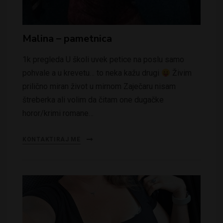
Malina – pametnica
1k pregleda U školi uvek petice na poslu samo
pohvale a u krevetu… to neka kažu drugi
Živim
prilično miran život u mirnom Zaječaru nisam
štreberka ali volim da čitam one dugačke
horor/krimi romane…
KONTAKTIRAJ ME