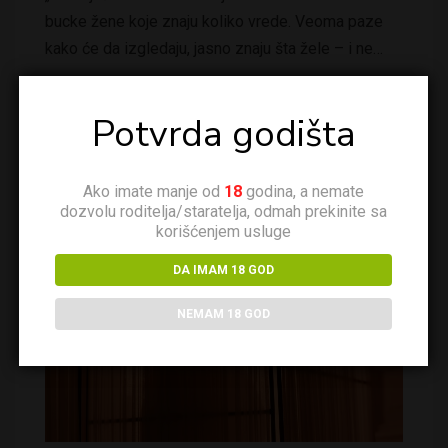
bucke žene koje znaju koliko vrede. Veoma paze
kako će da izgledaju, jasno znaju šta žele – i ne…
KONTAKTIRAJ ME
Potvrda godišta
Ako imate manje od
18
godina, a nemate
dozvolu roditelja/staratelja, odmah prekinite sa
korišćenjem usluge
DA IMAM 18 GOD
NEMAM 18 GOD