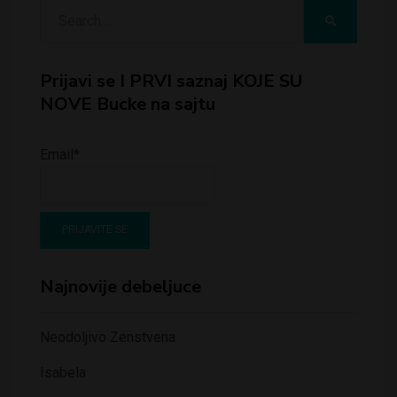
Search
SEARCH
for:
Prijavi se I PRVI saznaj KOJE SU
NOVE Bucke na sajtu
Email*
Najnovije debeljuce
Neodoljivo Zenstvena
Isabela