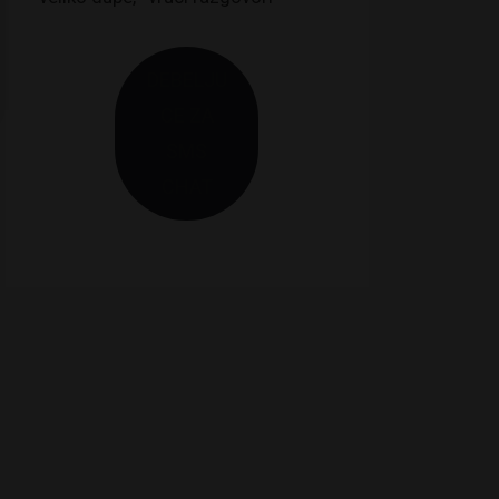
DEBELJU
CE ZA
SMS
CHAT