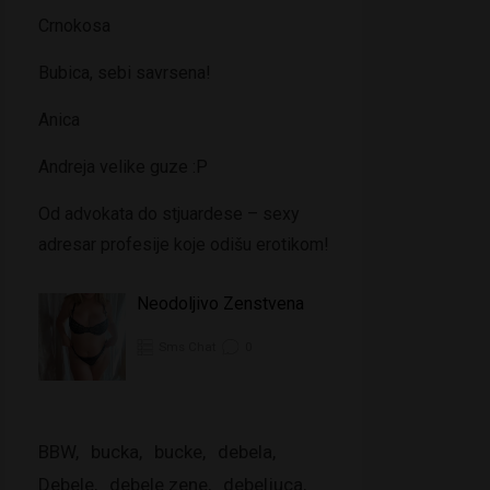
Crnokosa
Bubica, sebi savrsena!
Anica
Andreja velike guze :P
Od advokata do stjuardese – sexy
adresar profesije koje odišu erotikom!
Neodoljivo Zenstvena
Sms Chat
0
BBW
bucka
bucke
debela
Debele
debele zene
debeljuca