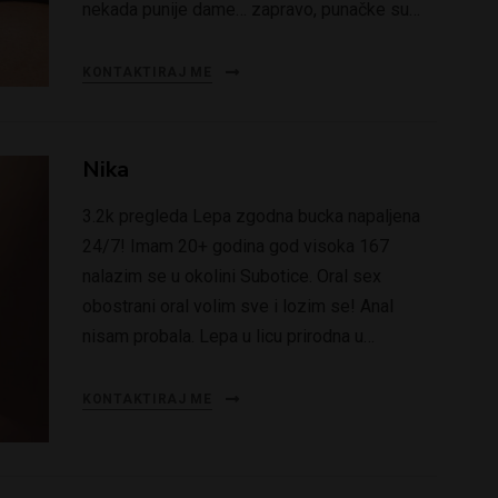
nekada punije dame… zapravo, punačke su…
KONTAKTIRAJ ME
Nika
3.2k pregleda Lepa zgodna bucka napaljena
24/7! Imam 20+ godina god visoka 167
nalazim se u okolini Subotice. Oral sex
obostrani oral volim sve i lozim se! Anal
nisam probala. Lepa u licu prirodna u…
KONTAKTIRAJ ME