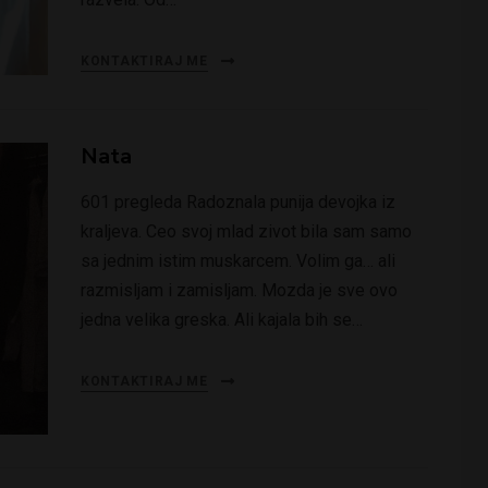
KONTAKTIRAJ ME
Nata
601 pregleda Radoznala punija devojka iz
kraljeva. Ceo svoj mlad zivot bila sam samo
sa jednim istim muskarcem. Volim ga… ali
razmisljam i zamisljam. Mozda je sve ovo
jedna velika greska. Ali kajala bih se…
KONTAKTIRAJ ME