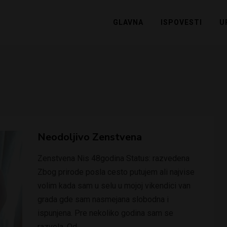
GLAVNA
ISPOVESTI
U
Neodoljivo Zenstvena
Zenstvena Nis 48godina Status: razvedena
Zbog prirode posla cesto putujem ali najvise
volim kada sam u selu u mojoj vikendici van
grada gde sam nasmejana slobodna i
ispunjena. Pre nekoliko godina sam se
razvela. Od…