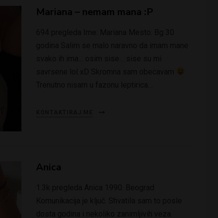
Mariana – nemam mana :P
694 pregleda Ime: Mariana Mesto: Bg 30
godina Salim se malo naravno da imam mane
svako ih ima… osim sise… sise su mi
savrsene lol xD Skromna sam obecavam
Trenutno nisam u fazonu leptirica…
KONTAKTIRAJ ME
Anica
1.3k pregleda Anica 1990. Beograd
Komunikacija je ključ. Shvatila sam to posle
dosta godina i nekoliko zanimljivih veza.