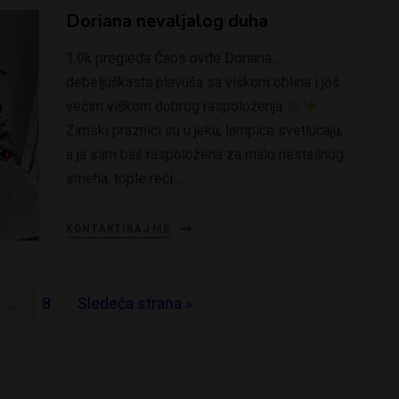
Doriana nevaljalog duha
1.9k pregleda Ćaos ovde Doriana…
debeljuškasta plavuša sa viškom oblina i još
većim viškom dobrog raspoloženja
Zimski praznici su u jeku, lampice svetlucaju,
a ja sam baš raspoložena za malo nestašnog
smeha, tople reči…
KONTAKTIRAJ ME
…
8
Sledeća strana »