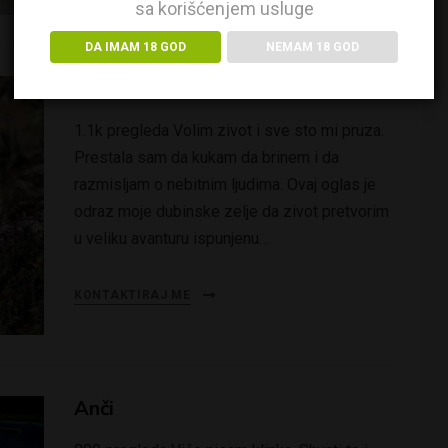
sa korišćenjem usluge
DA IMAM 18 GOD
NEMAM 18 GOD
Olivija
1.1k pregleda Volim zivot i sve sto mi pruza.
Prestala sam da kukam da brinem i da
razmisljam o nebitnim ljudima. Ovaj oglas je
odraz moje dubinske zelje da zivot pretvorim
u veliku avanturu ispunjenu…
KONTAKTIRAJ ME
Anči