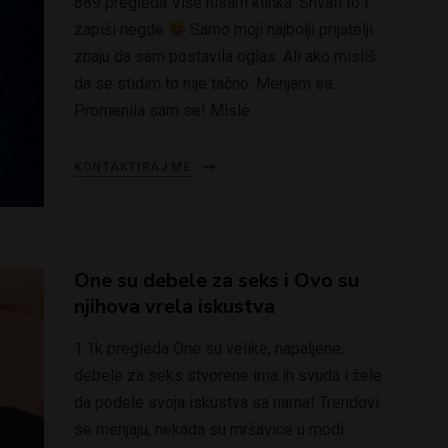
889 pregleda Više nisam klinka. Shvati to i
zapiši negde
Samo moji najbolji prijatelji
znaju da sam postavila oglas. Ali ako misliš
da se stidim to nije tačno. Menjam se.
Promenila sam se! Misle…
KONTAKTIRAJ ME
One su debele za seks i Ovo su
njihova vrela iskustva
1.1k pregleda One su velike, napaljene,
debele za seks stvorene ima ih svuda i žele
da podele svoja iskustva sa nama! Trendovi
se menjaju, nekada su mršavice u modi