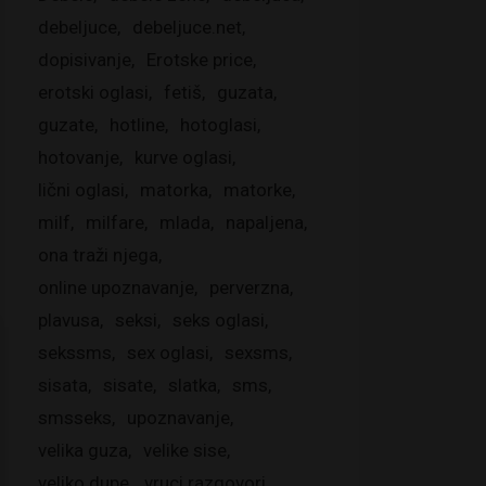
debeljuce
debeljuce.net
dopisivanje
Erotske price
erotski oglasi
fetiš
guzata
guzate
hotline
hotoglasi
hotovanje
kurve oglasi
lični oglasi
matorka
matorke
milf
milfare
mlada
napaljena
ona traži njega
online upoznavanje
perverzna
plavusa
seksi
seks oglasi
sekssms
sex oglasi
sexsms
sisata
sisate
slatka
sms
smsseks
upoznavanje
velika guza
velike sise
veliko dupe
vruci razgovori