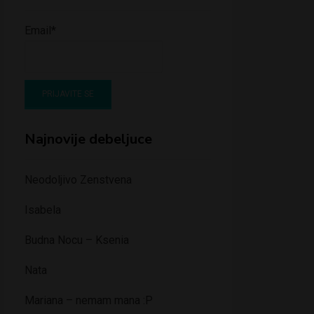
Email*
Najnovije debeljuce
Neodoljivo Zenstvena
Isabela
Budna Nocu – Ksenia
Nata
Mariana – nemam mana :P