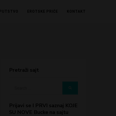
PUTSTVO
EROTSKE PRIČE
KONTAKT
Pretraži sajt
Search
SEARCH
for:
Prijavi se I PRVI saznaj KOJE
SU NOVE Bucke na sajtu