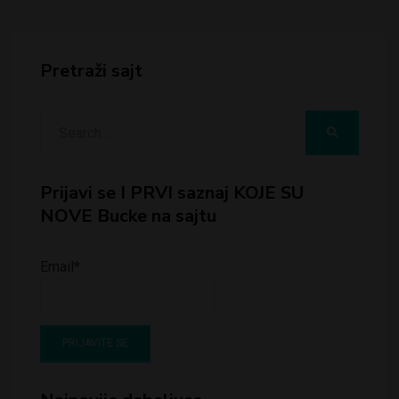
Pretraži sajt
Search
SEARCH
for:
Prijavi se I PRVI saznaj KOJE SU
NOVE Bucke na sajtu
Email*