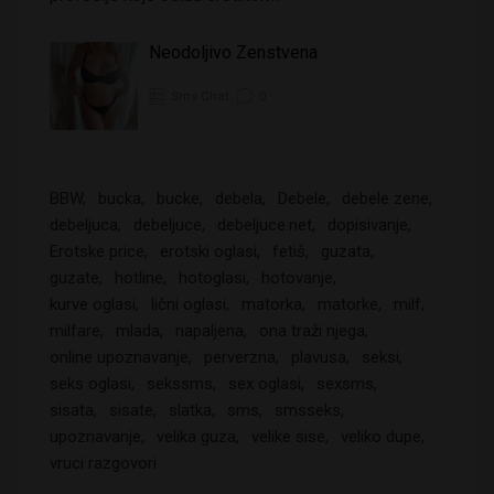
Neodoljivo Zenstvena
Sms Chat
0
BBW
bucka
bucke
debela
Debele
debele zene
debeljuca
debeljuce
debeljuce.net
dopisivanje
Erotske price
erotski oglasi
fetiš
guzata
guzate
hotline
hotoglasi
hotovanje
kurve oglasi
lični oglasi
matorka
matorke
milf
milfare
mlada
napaljena
ona traži njega
online upoznavanje
perverzna
plavusa
seksi
seks oglasi
sekssms
sex oglasi
sexsms
sisata
sisate
slatka
sms
smsseks
upoznavanje
velika guza
velike sise
veliko dupe
vruci razgovori