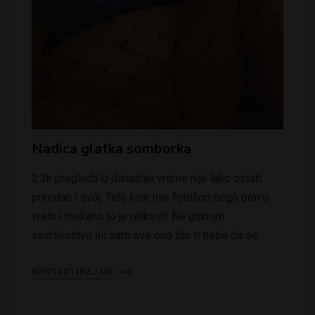
Nadica glatka somborka
2.3k pregleda U današnje vreme nije lako ostati
prirodan i svoj. Telo koje nije fotošop nego pravo
vrelo i mekano to je retkost! Ne glumim
savršenstvo ali sam sve ono što ti treba da se…
KONTAKTIRAJ ME