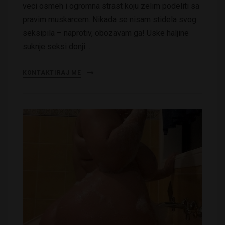
veci osmeh i ogromna strast koju zelim podeliti sa
pravim muskarcem. Nikada se nisam stidela svog
seksipila – naprotiv, obozavam ga! Uske haljine
suknje seksi donji…
KONTAKTIRAJ ME