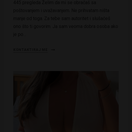
445 pregleda Želim da mi se obraćaš sa
poštovanjem i uvažavanjem. Ne prihvatam ništa
manje od toga. Za tebe sam autoritet i slušaćeš
ono što ti govorim. Ja sam veoma dobra osoba ako
je po…
KONTAKTIRAJ ME