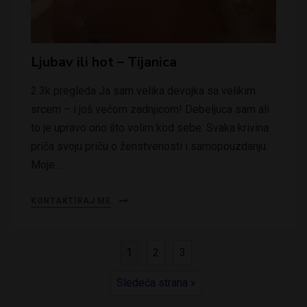
Ljubav ili hot – Tijanica
2.3k pregleda Ja sam velika devojka sa velikim
srcem – i još većom zadnjicom! Debeljuca sam ali
to je upravo ono što volim kod sebe. Svaka krivina
priča svoju priču o ženstvenosti i samopouzdanju.
Moje…
KONTAKTIRAJ ME
1
2
3
Sledeća strana »