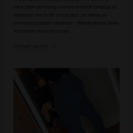
vitke žene dominiraju svetom erotskih fantazija ali
debeljuce sex fetiši sve su jači! Jer danas se
percepcija potpuno okrenula – debeljuškaste dame
su postale vruća tema koja…
KONTAKTIRAJ ME