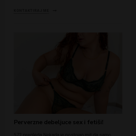
KONTAKTIRAJ ME
Perverzne debeljuce sex i fetiši!
572 pregleda Nekada je postojao mit da samo