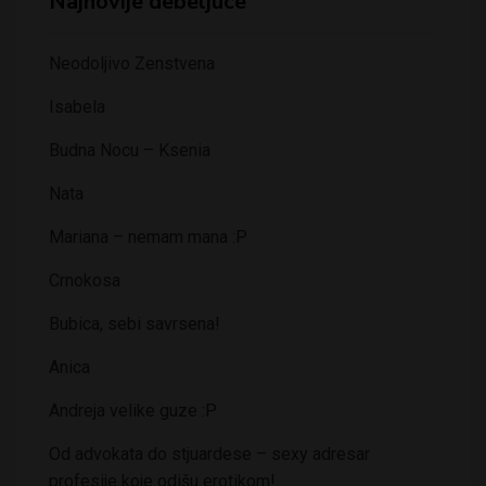
Najnovije debeljuce
Neodoljivo Zenstvena
Isabela
Budna Nocu – Ksenia
Nata
Mariana – nemam mana :P
Crnokosa
Bubica, sebi savrsena!
Anica
Andreja velike guze :P
Od advokata do stjuardese – sexy adresar
profesije koje odišu erotikom!