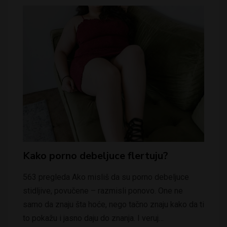
Kako porno debeljuce flertuju?
563 pregleda Ako misliš da su porno debeljuce
stidljive, povučene – razmisli ponovo. One ne
samo da znaju šta hoće, nego tačno znaju kako da ti
to pokažu i jasno daju do znanja. I veruj…