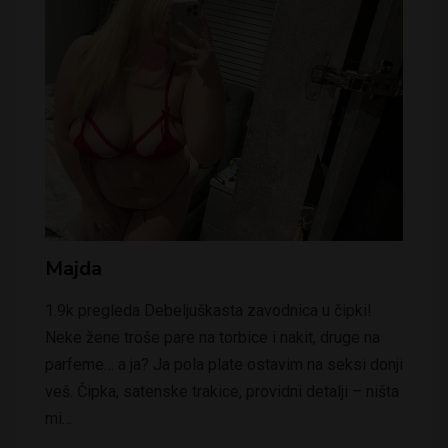
Majda
1.9k pregleda Debeljuškasta zavodnica u čipki!
Neke žene troše pare na torbice i nakit, druge na
parfeme… a ja? Ja pola plate ostavim na seksi donji
veš. Čipka, satenske trakice, providni detalji – ništa
mi…