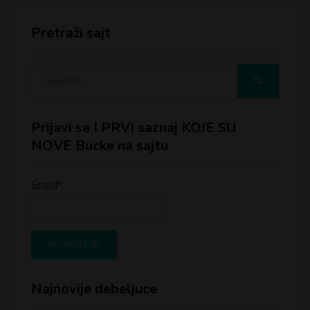
Pretraži sajt
Search
SEARCH
for:
Prijavi se I PRVI saznaj KOJE SU
NOVE Bucke na sajtu
Email*
Najnovije debeljuce