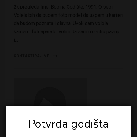
2k pregleda Ime: Bobina Godište: 1991. O sebi:
Volela bih da budem foto model da uspem u karijeri
da budem poznata i slavna. Uvek sam volela
kamere, fotoaparate, volim da sam u centru paznje
i…
KONTAKTIRAJ ME
Potvrda godišta