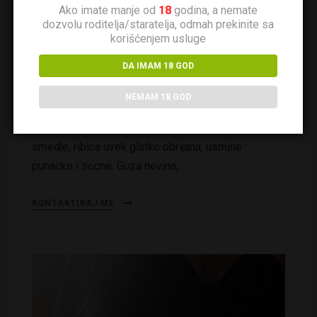
Ako imate manje od
18
godina, a nemate
dozvolu roditelja/staratelja, odmah prekinite sa
korišćenjem usluge
Napaljena
DA IMAM 18 GOD
1.5k pregleda Ime: Napaljena Godište: 1994. Opis:
NEMAM 18 GOD
Probacu da se opisem – crna kosa duga, grudi i
guza velike, stomacic, 165cm visoka, oci tamno
smedje, ribica uvek glatko obrijana, usmine
punačke i socne. Guza nevina,…
KONTAKTIRAJ ME