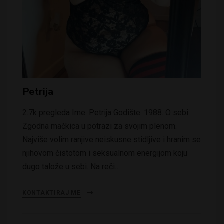
Petrija
2.7k pregleda Ime: Petrija Godište: 1988. O sebi:
Zgodna mačkica u potrazi za svojim plenom.
Najviše volim ranjive neiskusne stidljive i hranim se
njihovom čistotom i seksualnom energijom koju
dugo talože u sebi. Na reči…
KONTAKTIRAJ ME