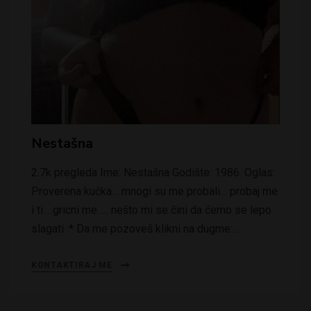
Nestašna
2.7k pregleda Ime: Nestašna Godište: 1986. Oglas:
Proverena kučka… mnogi su me probali… probaj me
i ti… gricni me….. nešto mi se čini da ćemo se lepo
slagati :* Da me pozoveš klikni na dugme:…
KONTAKTIRAJ ME