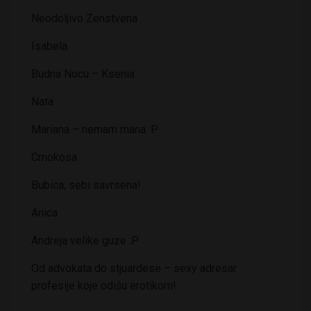
Neodoljivo Zenstvena
Isabela
Budna Nocu – Ksenia
Nata
Mariana – nemam mana :P
Crnokosa
Bubica, sebi savrsena!
Anica
Andreja velike guze :P
Od advokata do stjuardese – sexy adresar
profesije koje odišu erotikom!