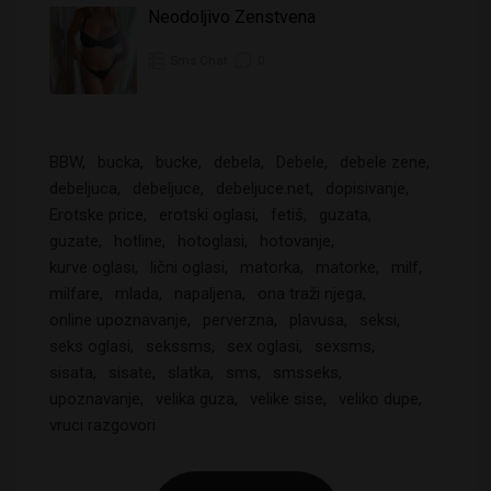
Neodoljivo Zenstvena
Sms Chat
0
BBW
bucka
bucke
debela
Debele
debele zene
debeljuca
debeljuce
debeljuce.net
dopisivanje
Erotske price
erotski oglasi
fetiš
guzata
guzate
hotline
hotoglasi
hotovanje
kurve oglasi
lični oglasi
matorka
matorke
milf
milfare
mlada
napaljena
ona traži njega
online upoznavanje
perverzna
plavusa
seksi
seks oglasi
sekssms
sex oglasi
sexsms
sisata
sisate
slatka
sms
smsseks
upoznavanje
velika guza
velike sise
veliko dupe
vruci razgovori