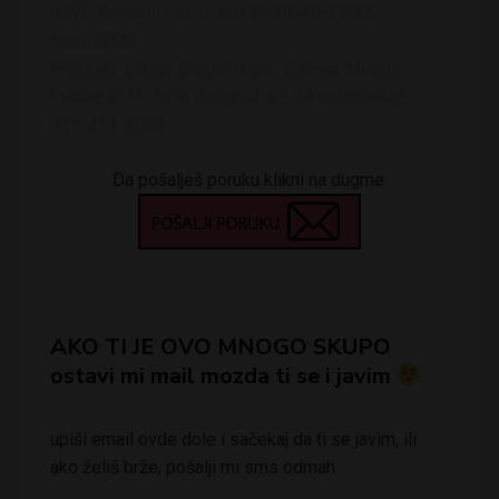
6292. Reklamacije na broj 064/045-41-42
MediaSMS
Pružalac usluge Dopler d.o.o., Bulevar Mihajla
Pupina 6/16, Novi Beograd, tel. za reklamacije:
011/214-3050
Da pošalješ poruku klikni na dugme:
AKO TI JE OVO MNOGO SKUPO
ostavi mi mail mozda ti se i javim
upiši email ovde dole i sačekaj da ti se javim, ili
ako želiš brže, pošalji mi sms odmah