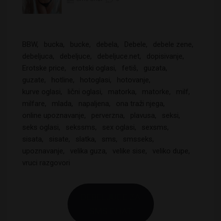
BBW
bucka
bucke
debela
Debele
debele zene
debeljuca
debeljuce
debeljuce.net
dopisivanje
Erotske price
erotski oglasi
fetiš
guzata
guzate
hotline
hotoglasi
hotovanje
kurve oglasi
lični oglasi
matorka
matorke
milf
milfare
mlada
napaljena
ona traži njega
online upoznavanje
perverzna
plavusa
seksi
seks oglasi
sekssms
sex oglasi
sexsms
sisata
sisate
slatka
sms
smsseks
upoznavanje
velika guza
velike sise
veliko dupe
vruci razgovori
DEBELJUCE ZA
SMS CHAT