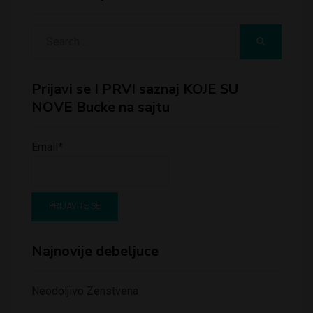
Search
SEARCH
for:
Prijavi se I PRVI saznaj KOJE SU
NOVE Bucke na sajtu
Email*
Najnovije debeljuce
Neodoljivo Zenstvena