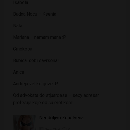
Isabela
Budna Nocu – Ksenia
Nata
Mariana – nemam mana :P
Crnokosa
Bubica, sebi savrsena!
Anica
Andreja velike guze :P
Od advokata do stjuardese – sexy adresar
profesije koje odišu erotikom!
Neodoljivo Zenstvena
Sms Chat
0