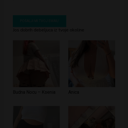
Jos dobrih debeljuca iz tvoje okoline
Budna Nocu – Ksenia
Anica