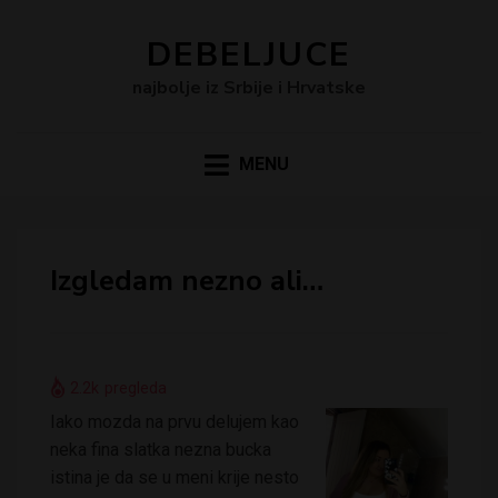
DEBELJUCE
najbolje iz Srbije i Hrvatske
MENU
Izgledam nezno ali…
2.2k
pregleda
Iako mozda na prvu delujem kao
neka fina slatka nezna bucka
istina je da se u meni krije nesto