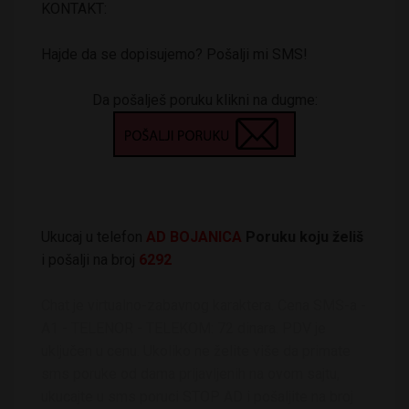
KONTAKT:
Hajde da se dopisujemo? Pošalji mi SMS!
Da pošalješ poruku klikni na dugme:
Ukucaj u telefon
AD BOJANICA
Poruku koju želiš
i pošalji na broj
6292
Chat je virtualno-zabavnog karaktera. Cena SMS-a -
A1 - TELENOR - TELEKOM: 72 dinara. PDV je
uključen u cenu. Ukoliko ne želite više da primate
sms poruke od dama prijavljenih na ovom sajtu,
ukucajte u sms poruci STOP AD i pošaljite na broj