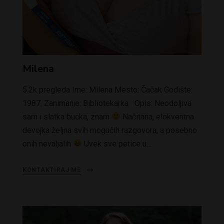
Milena
5.2k pregleda Ime: Milena Mesto: Čačak Godište:
1987. Zanimanje: Bibliotekarka Opis: Neodoljiva
sam i slatka bucka, znam
Načitana, elokventna
devojka željna svih mogućih razgovora, a posebno
onih nevaljalih
Uvek sve petice u…
KONTAKTIRAJ ME