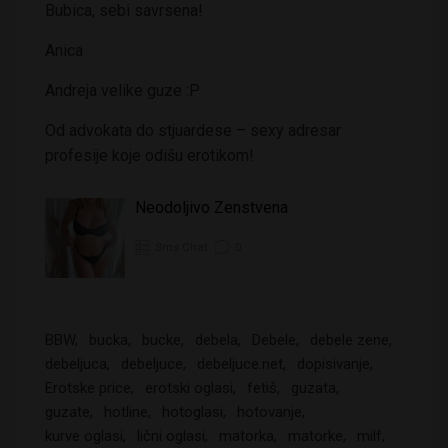
Bubica, sebi savrsena!
Anica
Andreja velike guze :P
Od advokata do stjuardese – sexy adresar
profesije koje odišu erotikom!
Neodoljivo Zenstvena
Sms Chat
0
BBW
bucka
bucke
debela
Debele
debele zene
debeljuca
debeljuce
debeljuce.net
dopisivanje
Erotske price
erotski oglasi
fetiš
guzata
guzate
hotline
hotoglasi
hotovanje
kurve oglasi
lični oglasi
matorka
matorke
milf