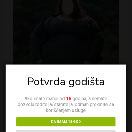
Potvrda godišta
Ako imate manje od
18
godina, a nemate
dozvolu roditelja/staratelja, odmah prekinite sa
korišćenjem usluge
DA IMAM 18 GOD
Pozerka Milica