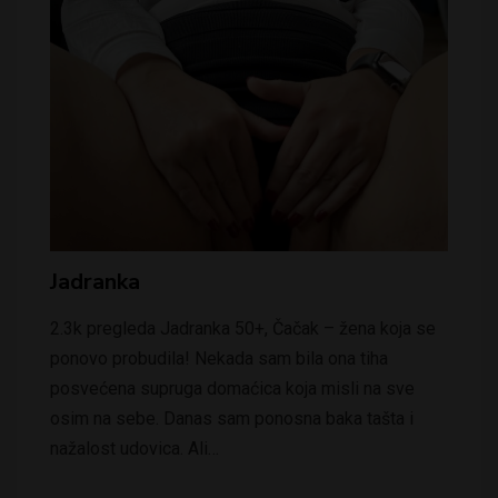
Jadranka
2.3k pregleda Jadranka 50+, Čačak – žena koja se
ponovo probudila! Nekada sam bila ona tiha
posvećena supruga domaćica koja misli na sve
osim na sebe. Danas sam ponosna baka tašta i
nažalost udovica. Ali…