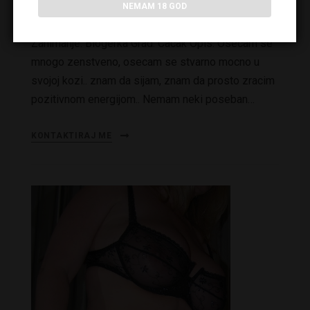
NEMAM 18 GOD
4.4k pregleda Ime: Pozerka Milica Godiste: 1988
Zanimanje: Blogerka Grad: Cacak Opis: Osecam se
mnogo zenstveno, osecam se stvarno mocno u
svojoj kozi.. znam da sijam, znam da prosto zracim
pozitivnom energijom.. Nemam neki poseban…
KONTAKTIRAJ ME