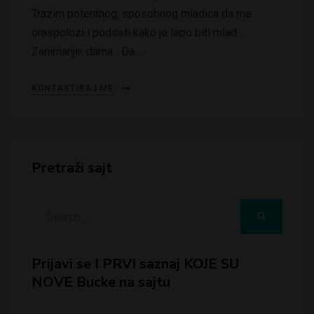
Trazim potentnog, sposobnog mladica da me
oraspolozi i podseti kako je lepo biti mlad …
Zanimanje: dama Da…
KONTAKTIRAJ ME
Pretraži sajt
Search
SEARCH
for:
Prijavi se I PRVI saznaj KOJE SU
NOVE Bucke na sajtu