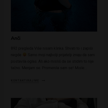
Anči
892 pregleda Više nisam klinka. Shvati to i zapiši
negde
Samo moji najbolji prijatelji znaju da sam
postavila oglas. Ali ako misliš da se stidim to nije
tačno. Menjam se. Promenila sam se! Misle…
KONTAKTIRAJ ME