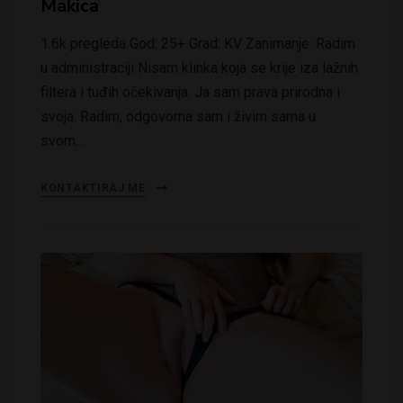
Makica
1.6k pregleda God: 25+ Grad: KV Zanimanje: Radim
u administraciji Nisam klinka koja se krije iza lažnih
filtera i tuđih očekivanja. Ja sam prava prirodna i
svoja. Radim, odgovorna sam i živim sama u
svom…
KONTAKTIRAJ ME