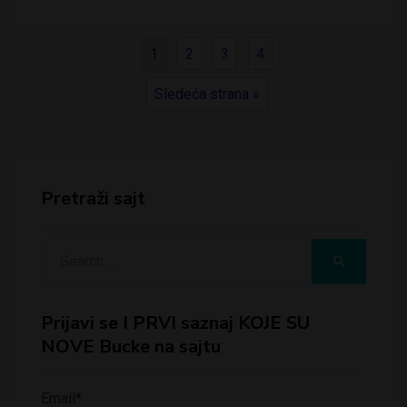
1
2
3
4
Sledeća strana »
Pretraži sajt
Search
SEARCH
for:
Prijavi se I PRVI saznaj KOJE SU
NOVE Bucke na sajtu
Email*