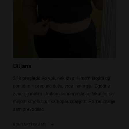
Biljana
2.1k pregleda Ko voli, nek izvoli! Imam štošta da
ponudim – prepunu dušu, srce i energiju. Zgodne
žene sa malim strukom ne mogu da se takmiče sa
mojom smelošću i samopouzdanjem. Po zanimanju
sam prevodilac…
KONTAKTIRAJ ME