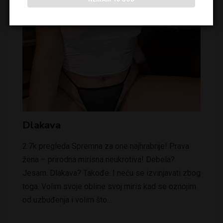
Dlakava
2.7k pregleda Spremna za one najhrabrije! Prava
žena – prirodna mirisna neukrotiva! Debela?
Jesam. Dlakava? Takođe. I neću se izvinjavati zbog
toga. Volim svoje obline svoj miris kad se oznojim
od uzbuđenja i volim što…