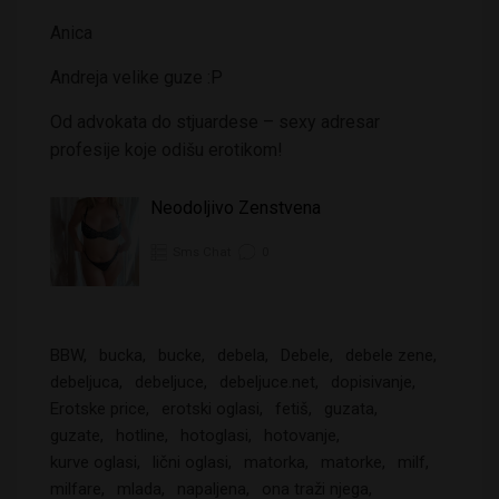
Anica
Andreja velike guze :P
Od advokata do stjuardese – sexy adresar
profesije koje odišu erotikom!
Neodoljivo Zenstvena
Sms Chat
0
BBW
bucka
bucke
debela
Debele
debele zene
debeljuca
debeljuce
debeljuce.net
dopisivanje
Erotske price
erotski oglasi
fetiš
guzata
guzate
hotline
hotoglasi
hotovanje
kurve oglasi
lični oglasi
matorka
matorke
milf
milfare
mlada
napaljena
ona traži njega