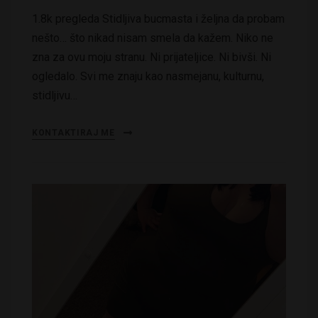
1.8k pregleda Stidljiva bucmasta i željna da probam
nešto… što nikad nisam smela da kažem. Niko ne
zna za ovu moju stranu. Ni prijateljice. Ni bivši. Ni
ogledalo. Svi me znaju kao nasmejanu, kulturnu,
stidljivu…
KONTAKTIRAJ ME