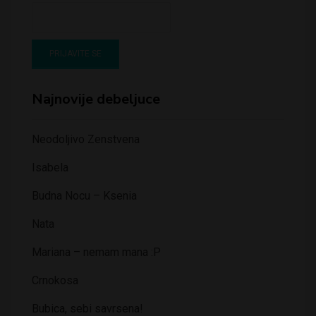
Najnovije debeljuce
Neodoljivo Zenstvena
Isabela
Budna Nocu – Ksenia
Nata
Mariana – nemam mana :P
Crnokosa
Bubica, sebi savrsena!