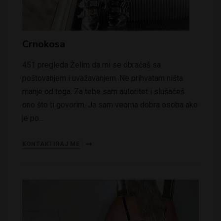
Crnokosa
451 pregleda Želim da mi se obraćaš sa
poštovanjem i uvažavanjem. Ne prihvatam ništa
manje od toga. Za tebe sam autoritet i slušaćeš
ono što ti govorim. Ja sam veoma dobra osoba ako
je po…
KONTAKTIRAJ ME