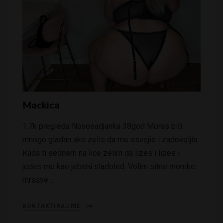
Mackica
1.7k pregleda Novosadjanka 38god Moras biti
mnogo gladan ako zelis da me osvojis i zadovoljis.
Kada ti sednem na lice zelim da lizes i lizes i
jedes me kao jebeni sladoled. Volim sitne momke
mrsave…
KONTAKTIRAJ ME