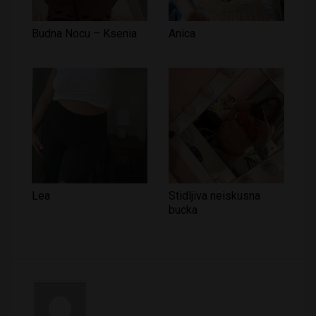
Budna Nocu – Ksenia
Anica
Lea
Stidljiva neiskusna
bucka