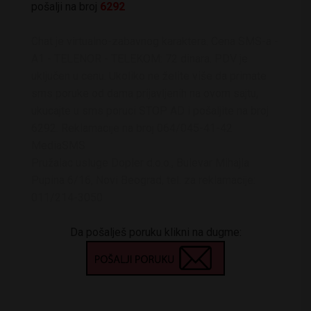
pošalji na broj
6292
Chat je virtualno-zabavnog karaktera. Cena SMS-a -
A1 - TELENOR - TELEKOM: 72 dinara. PDV je
uključen u cenu. Ukoliko ne želite više da primate
sms poruke od dama prijavljenih na ovom sajtu,
ukucajte u sms poruci STOP AD i pošaljite na broj
6292. Reklamacije na broj 064/045-41-42
MediaSMS
Pružalac usluge Dopler d.o.o., Bulevar Mihajla
Pupina 6/16, Novi Beograd, tel. za reklamacije:
011/214-3050
Da pošalješ poruku klikni na dugme: