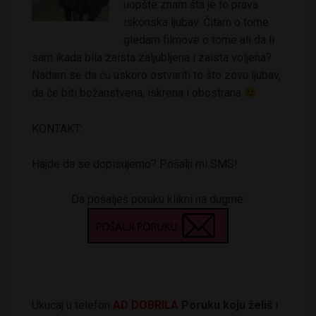
uopšte znam šta je to prava
iskonska ljubav. Čitam o tome
gledam filmove o tome ali da li
sam ikada bila zaista zaljubljena i zaista voljena?
Nadam se da ću uskoro ostvariti to što zovu ljubav,
da će biti božanstvena, iskrena i obostrana
KONTAKT:
Hajde da se dopisujemo? Pošalji mi SMS!
Da pošalješ poruku klikni na dugme:
Ukucaj u telefon
AD DOBRILA
Poruku koju želiš
i