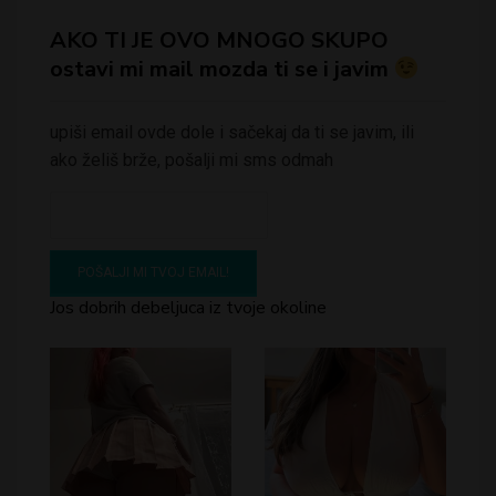
AKO TI JE OVO MNOGO SKUPO
ostavi mi mail mozda ti se i javim
upiši email ovde dole i sačekaj da ti se javim, ili
ako želiš brže, pošalji mi sms odmah
Jos dobrih debeljuca iz tvoje okoline