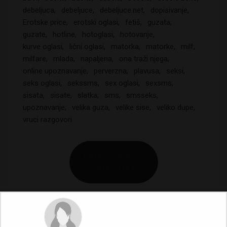
debeljuca
debeljuce
debeljuce.net
dopisivanje
Erotske price
erotski oglasi
fetiš
guzata
guzate
hotline
hotoglasi
hotovanje
kurve oglasi
lični oglasi
matorka
matorke
milf
milfare
mlada
napaljena
ona traži njega
online upoznavanje
perverzna
plavusa
seksi
seks oglasi
sekssms
sex oglasi
sexsms
sisata
sisate
slatka
sms
smsseks
upoznavanje
velika guza
velike sise
veliko dupe
vruci razgovori
DEBELJUCE ZA
SMS CHAT