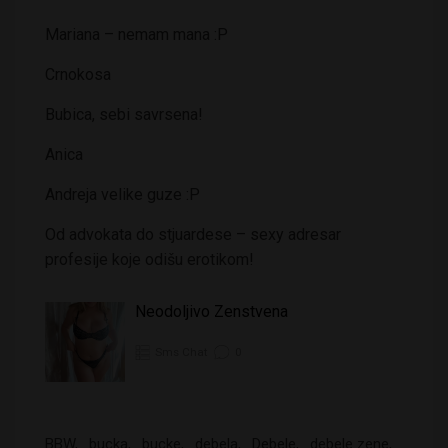
Mariana – nemam mana :P
Crnokosa
Bubica, sebi savrsena!
Anica
Andreja velike guze :P
Od advokata do stjuardese – sexy adresar
profesije koje odišu erotikom!
Neodoljivo Zenstvena
Sms Chat
0
BBW
bucka
bucke
debela
Debele
debele zene