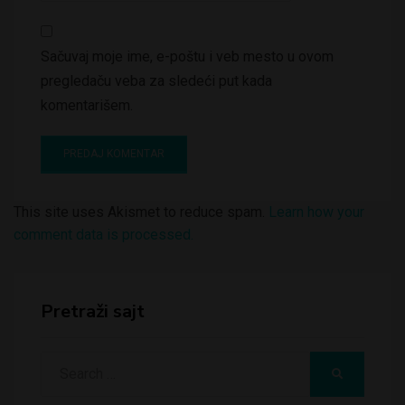
Sačuvaj moje ime, e-poštu i veb mesto u ovom
pregledaču veba za sledeći put kada
komentarišem.
This site uses Akismet to reduce spam.
Learn how your
comment data is processed.
Pretraži sajt
Search
SEARCH
for: