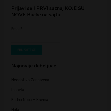
Prijavi se I PRVI saznaj KOJE SU
NOVE Bucke na sajtu
Email*
Najnovije debeljuce
Neodoljivo Zenstvena
Isabela
Budna Nocu – Ksenia
Nata