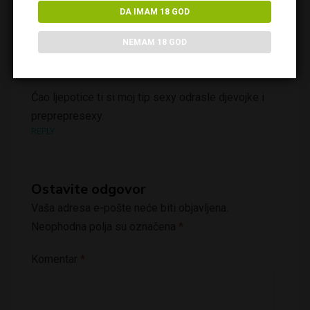
DA IMAM 18 GOD
NEMAM 18 GOD
Marko
januar 26, 2022 u 3:36 am
Ćao ljepotice ti si moj tip sexy odrasle djevojke i
preprepresexy.
REPLY
Ostavite odgovor
Vaša adresa e-pošte neće biti objavljena.
Neophodna polja su označena
*
Komentar
*