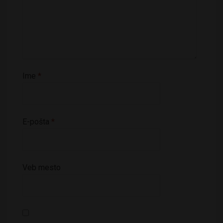
Ime
*
E-pošta
*
Veb mesto