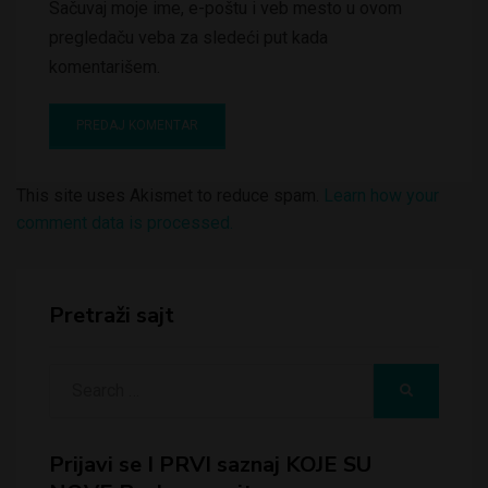
Sačuvaj moje ime, e-poštu i veb mesto u ovom
pregledaču veba za sledeći put kada
komentarišem.
This site uses Akismet to reduce spam.
Learn how your
comment data is processed.
Pretraži sajt
Search
SEARCH
for:
Prijavi se I PRVI saznaj KOJE SU