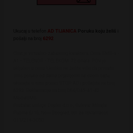
Ukucaj u telefon
AD TIJANICA
Poruku koju želiš
i
pošalji na broj
6292
Chat je virtualno-zabavnog karaktera. Cena SMS-a -
A1 - TELENOR - TELEKOM: 72 dinara. PDV je
uključen u cenu. Ukoliko ne želite više da primate
sms poruke od dama prijavljenih na ovom sajtu,
ukucajte u sms poruci STOP AD i pošaljite na broj
6292. Reklamacije na broj 064/045-41-42
MediaSMS
Pružalac usluge Dopler d.o.o., Bulevar Mihajla
Pupina 6/16, Novi Beograd, tel. za reklamacije:
011/214-3050