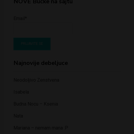
NOVE Bucke na sajtu
Email*
Najnovije debeljuce
Neodoljivo Zenstvena
Isabela
Budna Nocu – Ksenia
Nata
Mariana – nemam mana :P