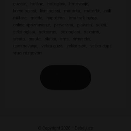
guzate
hotline
hotoglasi
hotovanje
kurve oglasi
lični oglasi
matorka
matorke
milf
milfare
mlada
napaljena
ona traži njega
online upoznavanje
perverzna
plavusa
seksi
seks oglasi
sekssms
sex oglasi
sexsms
sisata
sisate
slatka
sms
smsseks
upoznavanje
velika guza
velike sise
veliko dupe
vruci razgovori
DEBELJUCE ZA
SMS CHAT
© Copyright 2026 –
Debeljuce