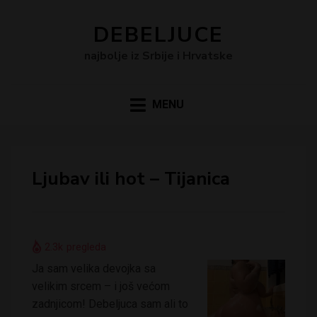
DEBELJUCE
najbolje iz Srbije i Hrvatske
MENU
Ljubav ili hot – Tijanica
2.3k
pregleda
Ja sam velika devojka sa
velikim srcem – i još većom
zadnjicom! Debeljuca sam ali to