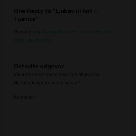
One Reply to “Ljubav ili hot –
Tijanica”
Povratni ping:
Ljubav ili hot – Tijanica | Erotske
priče, incest priče
Ostavite odgovor
Vaša adresa e-pošte neće biti objavljena.
Neophodna polja su označena
*
Komentar
*