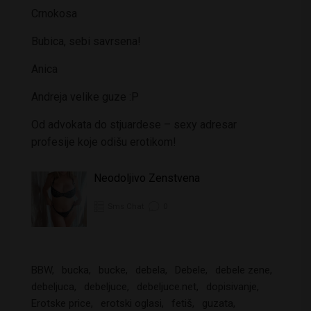
Crnokosa
Bubica, sebi savrsena!
Anica
Andreja velike guze :P
Od advokata do stjuardese – sexy adresar
profesije koje odišu erotikom!
Neodoljivo Zenstvena
Sms Chat
0
BBW
bucka
bucke
debela
Debele
debele zene
debeljuca
debeljuce
debeljuce.net
dopisivanje
Erotske price
erotski oglasi
fetiš
guzata