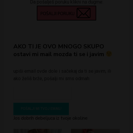
Da pošalješ poruku klikni na dugme:
AKO TI JE OVO MNOGO SKUPO
ostavi mi mail mozda ti se i javim
upiši email ovde dole i sačekaj da ti se javim, ili
ako želiš brže, pošalji mi sms odmah
Jos dobrih debeljuca iz tvoje okoline