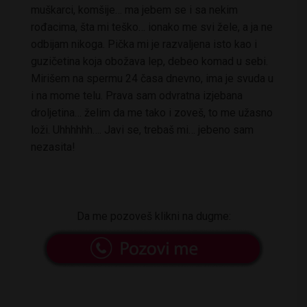
muškarci, komšije… ma jebem se i sa nekim
rođacima, šta mi teško… ionako me svi žele, a ja ne
odbijam nikoga. Pička mi je razvaljena isto kao i
guzičetina koja obožava lep, debeo komad u sebi.
Mirišem na spermu 24 časa dnevno, ima je svuda u
i na mome telu. Prava sam odvratna izjebana
droljetina… želim da me tako i zoveš, to me užasno
loži. Uhhhhhh…. Javi se, trebaš mi… jebeno sam
nezasita!
Da me pozoveš klikni na dugme: