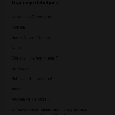
Najnovije debeljuce
Neodoljivo Zenstvena
Isabela
Budna Nocu – Ksenia
Nata
Mariana – nemam mana :P
Crnokosa
Bubica, sebi savrsena!
Anica
Andreja velike guze :P
Od advokata do stjuardese – sexy adresar