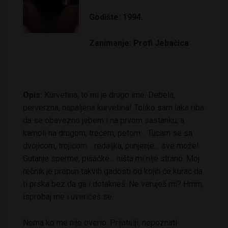
Godište: 1994.
Zanimanje: Profi Jebačica
Opis:
Kurvetina, to mi je drugo ime. Debela,
perverzna, napaljena kurvetina! Toliko sam laka riba
da se obavezno jebem i na prvom sastanku, a
kamoli na drugom, trećem, petom… Tucam se sa
dvojicom, trojicom… redaljka, punjenje… sve može!
Gutanje sperme, pišaćke… ništa mi nije strano. Moj
rečnik je prepun takvih gadosti od kojih će kurac da
ti prska bez da ga i dotakneš. Ne veruješ mi? Hmm,
isprobaj me i uverićeš se.
Nema ko me nije overio. Prijatelji, nepoznati