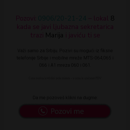
Pozovi:
0906/20-21-24
– lokal
8
kada se javi ljubazna sekretarica
trazi
Marija
i javiću ti se
Važi samo za Srbiju. Pozivi su mogući iz fiksne
telefonije Srbije i mobilne mreže MTS-064,065 i
066 i A1 mreza 060 i 061.
Da me pozoveš klikni na dugme: