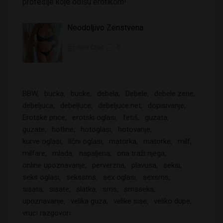
profesije koje odišu erotikom!
Neodoljivo Zenstvena
Sms Chat
0
BBW
bucka
bucke
debela
Debele
debele zene
debeljuca
debeljuce
debeljuce.net
dopisivanje
Erotske price
erotski oglasi
fetiš
guzata
guzate
hotline
hotoglasi
hotovanje
kurve oglasi
lični oglasi
matorka
matorke
milf
milfare
mlada
napaljena
ona traži njega
online upoznavanje
perverzna
plavusa
seksi
seks oglasi
sekssms
sex oglasi
sexsms
sisata
sisate
slatka
sms
smsseks
upoznavanje
velika guza
velike sise
veliko dupe
vruci razgovori