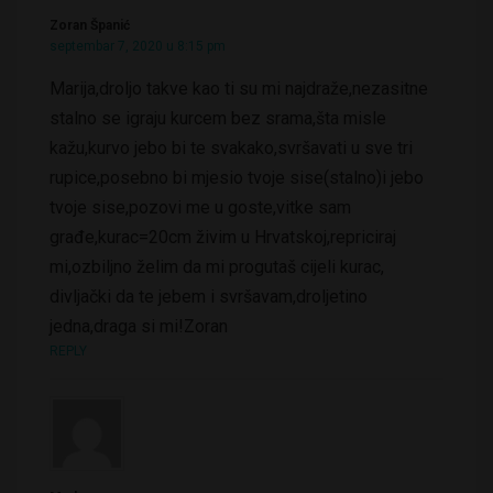
Zoran Španić
septembar 7, 2020 u 8:15 pm
Marija,droljo takve kao ti su mi najdraže,nezasitne
stalno se igraju kurcem bez srama,šta misle
kažu,kurvo jebo bi te svakako,svršavati u sve tri
rupice,posebno bi mjesio tvoje sise(stalno)i jebo
tvoje sise,pozovi me u goste,vitke sam
građe,kurac=20cm živim u Hrvatskoj,repriciraj
mi,ozbiljno želim da mi progutaš cijeli kurac,
divljački da te jebem i svršavam,droljetino
jedna,draga si mi!Zoran
REPLY