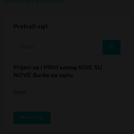
comment data is processed.
Pretraži sajt
Search
SEARCH
for:
Prijavi se I PRVI saznaj KOJE SU
NOVE Bucke na sajtu
Email*