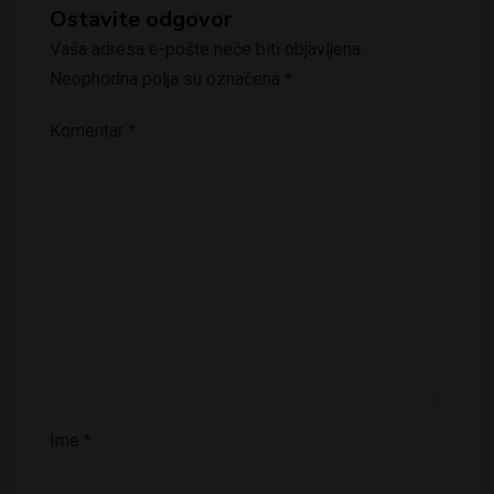
Ostavite odgovor
Vaša adresa e-pošte neće biti objavljena.
Neophodna polja su označena
*
Komentar
*
Ime
*