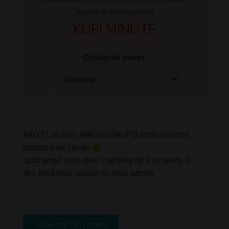
pozive iz inostranstva
KUPI MINUTE
Odaberite paket:
AKO TI JE OVO MNOGO SKUPO ostavi mi mail
mozda ti se i javim
upiši email ovde dole i sačekaj da ti se javim, ili
ako želiš brže, pošalji mi sms odmah