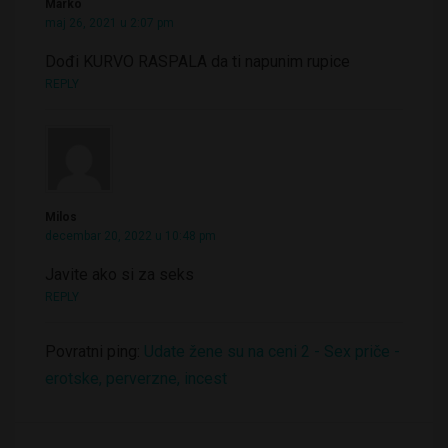
Marko
maj 26, 2021 u 2:07 pm
Dođi KURVO RASPALA da ti napunim rupice
REPLY
Milos
decembar 20, 2022 u 10:48 pm
Javite ako si za seks
REPLY
Povratni ping:
Udate žene su na ceni 2 - Sex priče -
erotske, perverzne, incest