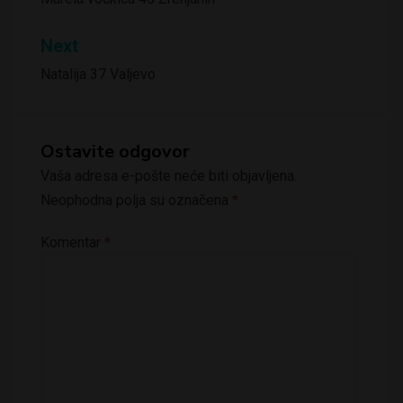
članka
Next
Natalija 37 Valjevo
Ostavite odgovor
Vaša adresa e-pošte neće biti objavljena.
Neophodna polja su označena
*
Komentar
*