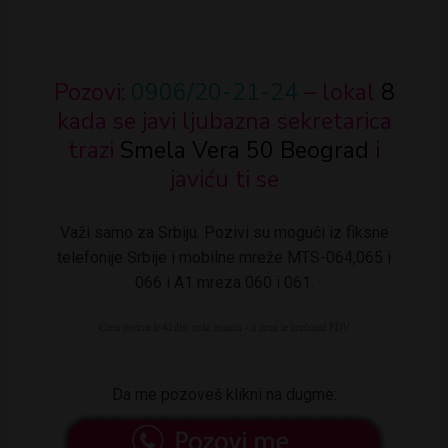
Pozovi:
0906/20-21-24
– lokal
8
kada se javi ljubazna sekretarica
trazi
Smela Vera 50 Beograd
i
javiću ti se
Važi samo za Srbiju. Pozivi su mogući iz fiksne
telefonije Srbije i mobilne mreže MTS-064,065 i
066 i A1 mreza 060 i 061.
Da me pozoveš klikni na dugme: