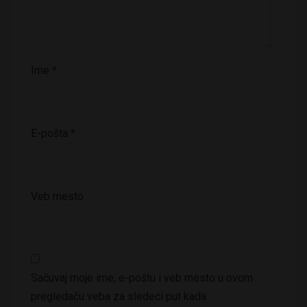
Ime
*
E-pošta
*
Veb mesto
Sačuvaj moje ime, e-poštu i veb mesto u ovom
pregledaču veba za sledeći put kada