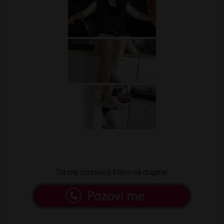
Da me pozoveš klikni na dugme: