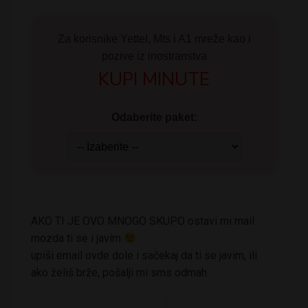
Za korisnike Yettel, Mts i A1 mreže kao i
pozive iz inostranstva
KUPI MINUTE
Odaberite paket:
AKO TI JE OVO MNOGO SKUPO ostavi mi mail
mozda ti se i javim
upiši email ovde dole i sačekaj da ti se javim, ili
ako želiš brže, pošalji mi sms odmah