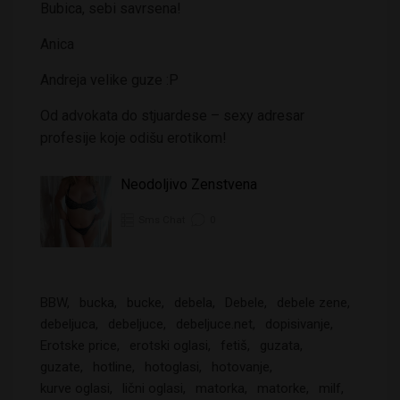
Bubica, sebi savrsena!
Anica
Andreja velike guze :P
Od advokata do stjuardese – sexy adresar
profesije koje odišu erotikom!
Neodoljivo Zenstvena
Sms Chat
0
BBW
bucka
bucke
debela
Debele
debele zene
debeljuca
debeljuce
debeljuce.net
dopisivanje
Erotske price
erotski oglasi
fetiš
guzata
guzate
hotline
hotoglasi
hotovanje
kurve oglasi
lični oglasi
matorka
matorke
milf