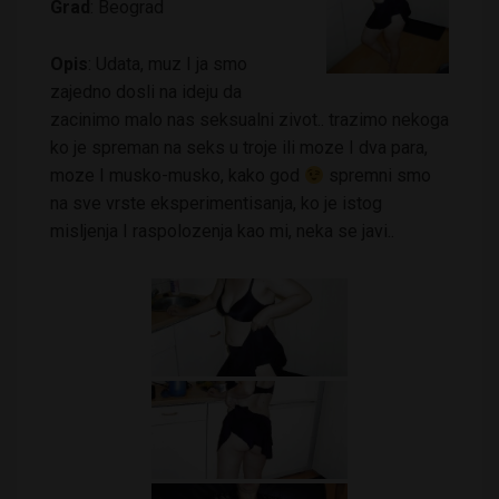
Grad
: Beograd
Opis
: Udata, muz I ja smo
zajedno dosli na ideju da
zacinimo malo nas seksualni zivot.. trazimo nekoga
ko je spreman na seks u troje ili moze I dva para,
moze I musko-musko, kako god
spremni smo
na sve vrste eksperimentisanja, ko je istog
misljenja I raspolozenja kao mi, neka se javi..