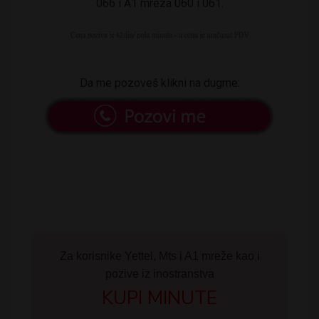
066 i A1 mreza 060 i 061.
Da me pozoveš klikni na dugme:
Za korisnike Yettel, Mts i A1 mreže kao i
pozive iz inostranstva
KUPI MINUTE