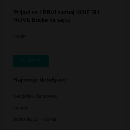
Prijavi se I PRVI saznaj KOJE SU
NOVE Bucke na sajtu
Email*
Najnovije debeljuce
Neodoljivo Zenstvena
Isabela
Budna Nocu – Ksenia