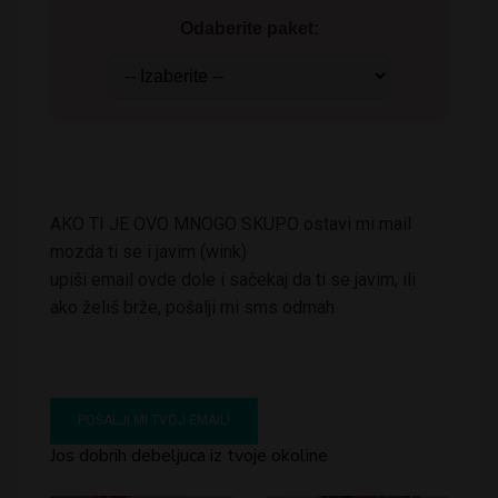
Odaberite paket:
AKO TI JE OVO MNOGO SKUPO ostavi mi mail
mozda ti se i javim (wink)
upiši email ovde dole i sačekaj da ti se javim, ili
ako želiš brže, pošalji mi sms odmah
Jos dobrih debeljuca iz tvoje okoline