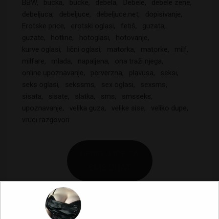
BBW
bucka
bucke
debela
Debele
debele zene
debeljuca
debeljuce
debeljuce.net
dopisivanje
Erotske price
erotski oglasi
fetiš
guzata
guzate
hotline
hotoglasi
hotovanje
kurve oglasi
lični oglasi
matorka
matorke
milf
milfare
mlada
napaljena
ona traži njega
online upoznavanje
perverzna
plavusa
seksi
seks oglasi
sekssms
sex oglasi
sexsms
sisata
sisate
slatka
sms
smsseks
upoznavanje
velika guza
velike sise
veliko dupe
vruci razgovori
DEBELJUCE ZA
SMS CHAT