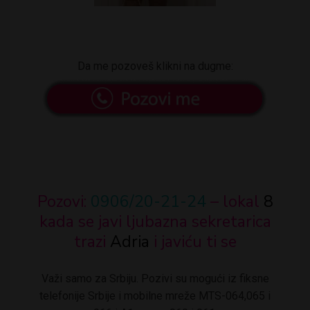
Da me pozoveš klikni na dugme:
Pozovi:
0906/20-21-24
– lokal
8
kada se javi ljubazna sekretarica
trazi
Adria
i javiću ti se
Važi samo za Srbiju. Pozivi su mogući iz fiksne
telefonije Srbije i mobilne mreže MTS-064,065 i