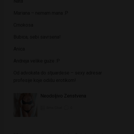
Nata
Mariana – nemam mana :P
Crnokosa
Bubica, sebi savrsena!
Anica
Andreja velike guze :P
Od advokata do stjuardese – sexy adresar
profesije koje odišu erotikom!
Neodoljivo Zenstvena
Sms Chat
0