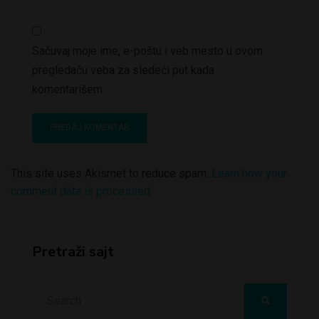
Sačuvaj moje ime, e-poštu i veb mesto u ovom
pregledaču veba za sledeći put kada
komentarišem.
This site uses Akismet to reduce spam.
Learn how your
comment data is processed.
Pretraži sajt
Search
SEARCH
for: