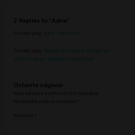
2 Replies to “Adria”
Povratni ping:
Adria - SeksPriče
Povratni ping:
Mnoge lepe debele devojke su
stidljive kao ja - Najbolje erotske priče
Ostavite odgovor
Vaša adresa e-pošte neće biti objavljena.
Neophodna polja su označena
*
Komentar
*