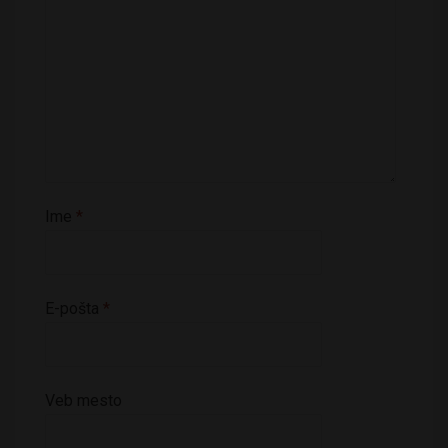
Ime
*
E-pošta
*
Veb mesto