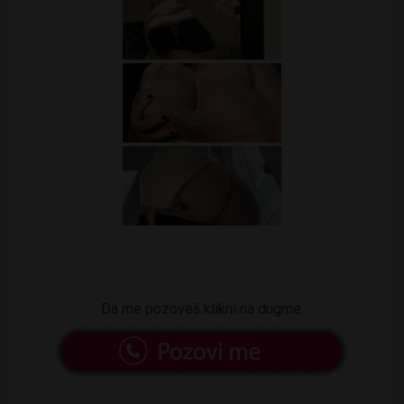
Da me pozoveš klikni na dugme: