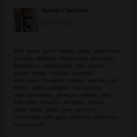
Neodoljivo Zenstvena
Sms Chat
0
BBW
bucka
bucke
debela
Debele
debele zene
debeljuca
debeljuce
debeljuce.net
dopisivanje
Erotske price
erotski oglasi
fetiš
guzata
guzate
hotline
hotoglasi
hotovanje
kurve oglasi
lični oglasi
matorka
matorke
milf
milfare
mlada
napaljena
ona traži njega
online upoznavanje
perverzna
plavusa
seksi
seks oglasi
sekssms
sex oglasi
sexsms
sisata
sisate
slatka
sms
smsseks
upoznavanje
velika guza
velike sise
veliko dupe
vruci razgovori