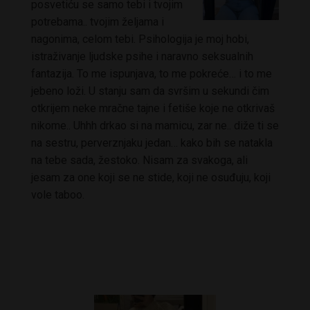
posvetiću se samo tebi i tvojim
potrebama.. tvojim željama i
nagonima, celom tebi. Psihologija je moj hobi,
istraživanje ljudske psihe i naravno seksualnih
fantazija. To me ispunjava, to me pokreće… i to me
jebeno loži. U stanju sam da svršim u sekundi čim
otkrijem neke mračne tajne i fetiše koje ne otkrivaš
nikome.. Uhhh drkao si na mamicu, zar ne.. diže ti se
na sestru, perverznjaku jedan… kako bih se natakla
na tebe sada, žestoko. Nisam za svakoga, ali
jesam za one koji se ne stide, koji ne osuđuju, koji
vole taboo.