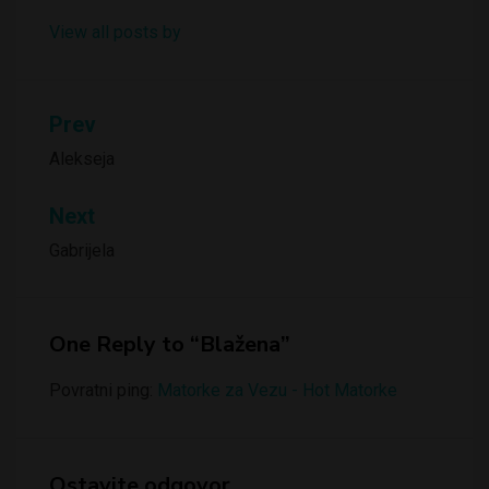
View all posts by
Kretanje
Prev
članka
Alekseja
Next
Gabrijela
One Reply to “Blažena”
Povratni ping:
Matorke za Vezu - Hot Matorke
Ostavite odgovor