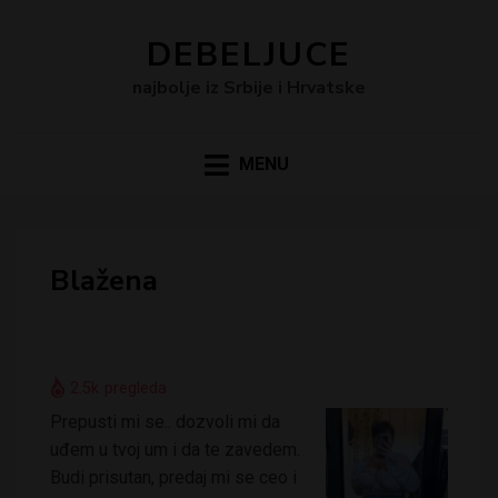
DEBELJUCE
najbolje iz Srbije i Hrvatske
MENU
Blažena
2.5k
pregleda
Prepusti mi se.. dozvoli mi da
uđem u tvoj um i da te zavedem.
Budi prisutan, predaj mi se ceo i