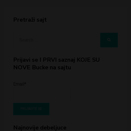
Pretraži sajt
Search
SEARCH
for:
Prijavi se I PRVI saznaj KOJE SU
NOVE Bucke na sajtu
Email*
Najnovije debeljuce