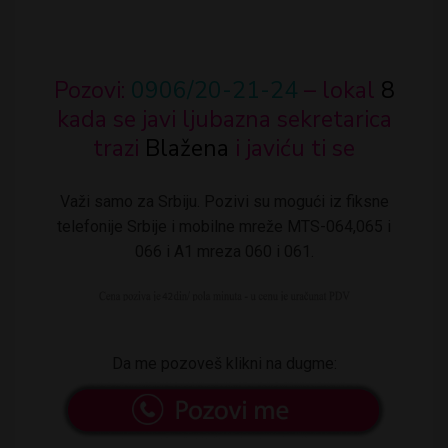
Pozovi:
0906/20-21-24
– lokal
8
kada se javi ljubazna sekretarica
trazi
Blažena
i javiću ti se
Važi samo za Srbiju. Pozivi su mogući iz fiksne
telefonije Srbije i mobilne mreže MTS-064,065 i
066 i A1 mreza 060 i 061.
Da me pozoveš klikni na dugme: