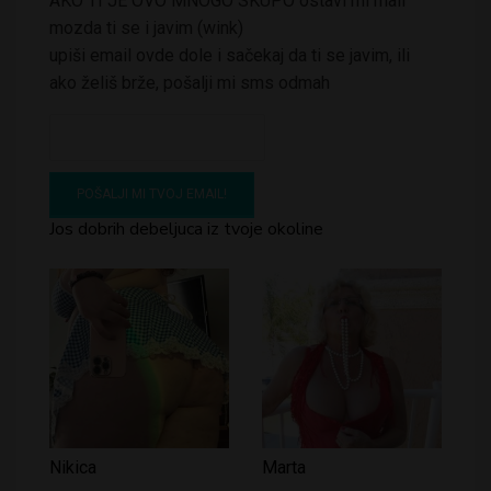
AKO TI JE OVO MNOGO SKUPO ostavi mi mail
mozda ti se i javim (wink)
upiši email ovde dole i sačekaj da ti se javim, ili
ako želiš brže, pošalji mi sms odmah
Jos dobrih debeljuca iz tvoje okoline
Nikica
Marta