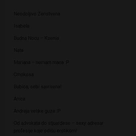
Neodoljivo Zenstvena
Isabela
Budna Nocu – Ksenia
Nata
Mariana – nemam mana :P
Crnokosa
Bubica, sebi savrsena!
Anica
Andreja velike guze :P
Od advokata do stjuardese – sexy adresar
profesije koje odišu erotikom!