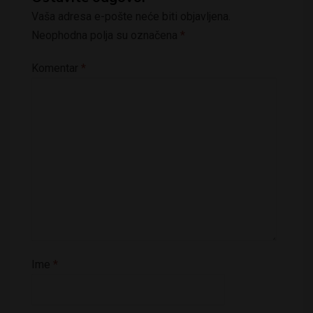
Vaša adresa e-pošte neće biti objavljena.
Neophodna polja su označena
*
Komentar
*
Ime
*