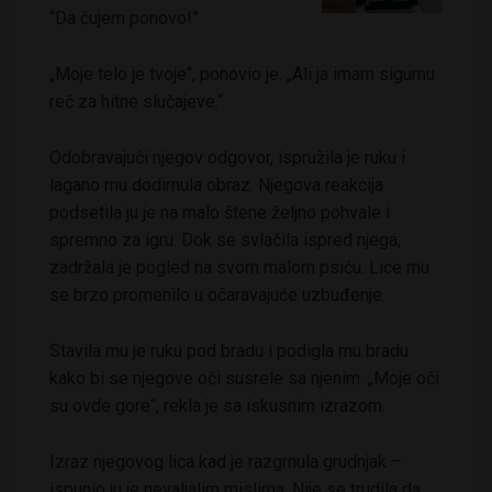
“Da čujem ponovo!”
„Moje telo je tvoje“, ponovio je. „Ali ja imam sigurnu
reč za hitne slučajeve.“
Odobravajući njegov odgovor, ispružila je ruku i
lagano mu dodirnula obraz. Njegova reakcija
podsetila ju je na malo štene željno pohvale i
spremno za igru. Dok se svlačila ispred njega,
zadržala je pogled na svom malom psiću. Lice mu
se brzo promenilo u očaravajuće uzbuđenje.
Stavila mu je ruku pod bradu i podigla mu bradu
kako bi se njegove oči susrele sa njenim. „Moje oči
su ovde gore“, rekla je sa iskusnim izrazom.
Izraz njegovog lica kad je razgrnula grudnjak –
ispunio ju je nevaljalim mislima. Nije se trudila da