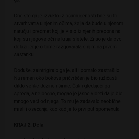
Ono što ga je izvuklo iz ošamućenosti bile su tri
stvari: vatra u njenim očima, želja da bude u njenom
naručju i predmet koji je visio iz njenih prepona na
koji su njegove oči na kraju sletele. Znao je da ovo
dolazi jer je o tome razgovarala s njim na prvom
sastanku.
Doduše, zaintrigiralo ga je, ali i pomalo zastrašilo.
Na remen oko bokova pričvršćen je bio ružičasti
dildo velike dužine i širine. Čak i gledajući ga
spreda, a ne bočno, mogao je jasno videti da je bio
mnogo veći od njega. To mu je zadavalo neobične
misli i osećanja, kao kad je to prvi put spomenula.
KRAJ 2. Dela