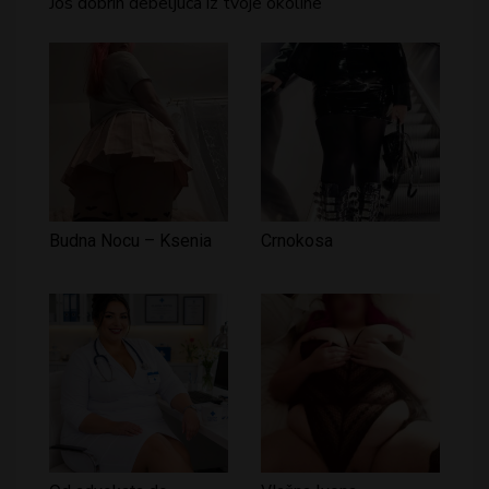
Jos dobrih debeljuca iz tvoje okoline
Budna Nocu – Ksenia
Crnokosa