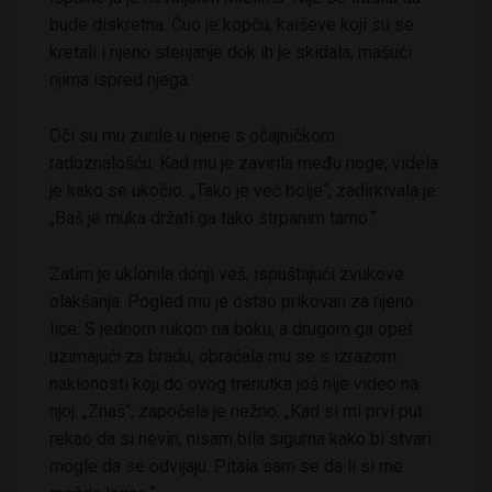
bude diskretna. Čuo je kopču, kaiševe koji su se
kretali i njeno stenjanje dok ih je skidala, mašući
njima ispred njega.
Oči su mu zurile u njene s očajničkom
radoznalošću. Kad mu je zavirila među noge, videla
je kako se ukočio. „Tako je već bolje“, zadirkivala je.
„Baš je muka držati ga tako strpanim tamo.“
Zatim je uklonila donji veš, ispuštajući zvukove
olakšanja. Pogled mu je ostao prikovan za njeno
lice. S jednom rukom na boku, a drugom ga opet
uzimajući za bradu, obraćala mu se s izrazom
naklonosti koji do ovog trenutka još nije video na
njoj. „Znaš“, započela je nežno. „Kad si mi prvi put
rekao da si nevin, nisam bila sigurna kako bi stvari
mogle da se odvijaju. Pitala sam se da li si me