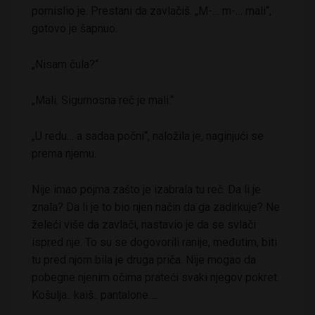
pomislio je. Prestani da zavlačiš. „M-… m-… mali“,
gotovo je šapnuo.
„Nisam čula?“
„Mali. Sigurnosna reč je mali.“
„U redu… a sadaa počni“, naložila je, naginjući se
prema njemu.
Nije imao pojma zašto je izabrala tu reč. Da li je
znala? Da li je to bio njen način da ga zadirkuje? Ne
želeći više da zavlači, nastavio je da se svlači
ispred nje. To su se dogovorili ranije, međutim, biti
tu pred njom bila je druga priča. Nije mogao da
pobegne njenim očima prateći svaki njegov pokret.
Košulja.. kaiš.. pantalone….