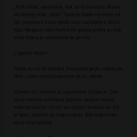
„Priđi bliže“, naredila je, dok se on konačno skinuo
do donjeg veša. „Bliže“. Sada je stajao na metar od
nje, prepone u visini njenih očiju, razdaljina u dužini
ruku. Njegove uske male bele gaćice jedina su bila
stvar koja ju je sprečavala da ga vidi.
„I gaćice dečko.“
Spale su mu do članaka. Pogledala ga je i videla da
drhti i svim silama pokušava da se sakrije.
„Okreni se“, odlučno je zapovedila. Slušao je. Dok
mu je rukama razdvajala guzove, njegovo telo je
malo poskočilo. Čvrsto se držala i smejala se. Bio
je tamo, umetnut do kraja u njega. Baš onako kako
mu je ona naredila.