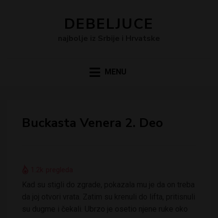
DEBELJUCE
najbolje iz Srbije i Hrvatske
MENU
Buckasta Venera 2. Deo
1.2k
pregleda
Kad su stigli do zgrade, pokazala mu je da on treba
da joj otvori vrata. Zatim su krenuli do lifta, pritisnuli
su dugme i čekali. Ubrzo je osetio njene ruke oko