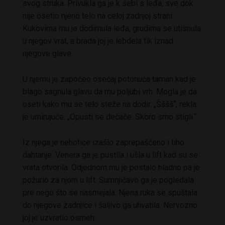
svog struka. Privukla ga je k sebi s leđa, sve dok
nije osetio njeno telo na celoj zadnjoj strani.
Kukovima mu je dodirnula leđa, grudima se utisnula
u njegov vrat, a brada joj je lebdela tik iznad
njegove glave.
U njemu je započeo osećaj potonuća taman kad je
blago sagnula glavu da mu poljubi vrh. Mogla je da
oseti kako mu se telo steže na dodir. „Šššš“, rekla
je umirujuće. „Opusti se dečače. Skoro smo stigli.“
Iz njega je nehotice izašlo zaprepašćeno i tiho
dahtanje. Venera ga je pustila i ušla u lift kad su se
vrata otvorila. Odjednom mu je postalo hladno pa je
požurio za njom u lift. Sumnjičavo ga je pogledala
pre nego što se nasmejala. Njena ruka se spuštala
do njegove zadnjice i šaljivo ga uhvatila. Nervozno
joj je uzvratio osmeh.