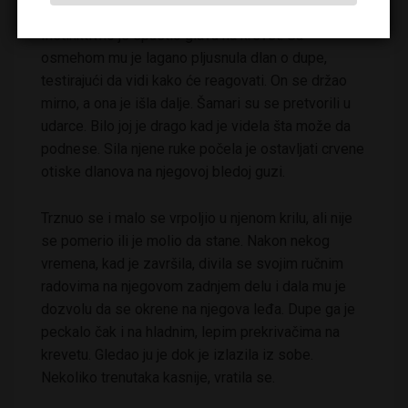
Instinktivno je spustio glavu na krevet. Sa
osmehom mu je lagano pljusnula dlan o dupe,
testirajući da vidi kako će reagovati. On se držao
mirno, a ona je išla dalje. Šamari su se pretvorili u
udarce. Bilo joj je drago kad je videla šta može da
podnese. Sila njene ruke počela je ostavljati crvene
otiske dlanova na njegovoj bledoj guzi.
Trznuo se i malo se vrpoljio u njenom krilu, ali nije
se pomerio ili je molio da stane. Nakon nekog
vremena, kad je završila, divila se svojim ručnim
radovima na njegovom zadnjem delu i dala mu je
dozvolu da se okrene na njegova leđa. Dupe ga je
peckalo čak i na hladnim, lepim prekrivačima na
krevetu. Gledao ju je dok je izlazila iz sobe.
Nekoliko trenutaka kasnije, vratila se.