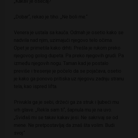
„Kakav je osećaj?“
„Dobar“, rekao je tiho. „Ne boli me.“
Venera je ustala sa kauča. Odmah je osetio kako se
nadvila nad njim, uzimajući njegovo telo očima.
Opet je primetila kako drhti. Prešla je rukom preko
njegovog golog dupeta. Pa preko njegovih grudi. Pa
između njegovih nogu. Taman kad je postalo
previše i tresenje je počelo da se pojačava, osetio
je kako ga ponovo pritiska uz njegovu zadnju stranu
tela, kao ispred lifta.
Privukla ga je sebi, držeći ga za struk i ljubeći mu
vrh glave. „Rekla sam ti“, šapnula mu je na uvo.
„Sviđaš mi se takav kakav jesi. Ne sakrivaj se od
mene. Ne pretpostavljaj da znaš šta volim. Budi
svoj.“