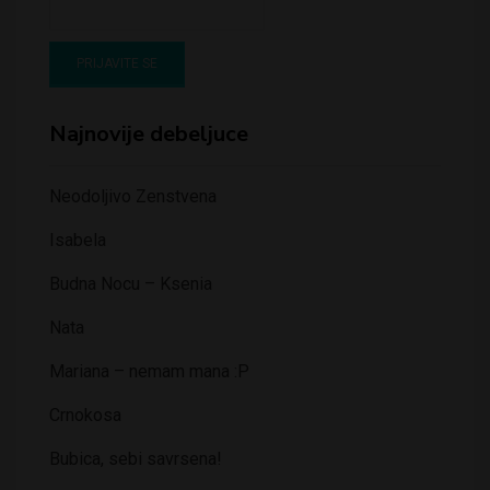
Najnovije debeljuce
Neodoljivo Zenstvena
Isabela
Budna Nocu – Ksenia
Nata
Mariana – nemam mana :P
Crnokosa
Bubica, sebi savrsena!