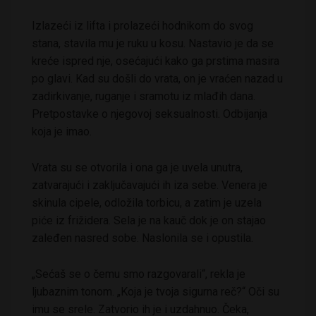
Izlazeći iz lifta i prolazeći hodnikom do svog
stana, stavila mu je ruku u kosu. Nastavio je da se
kreće ispred nje, osećajući kako ga prstima masira
po glavi. Kad su došli do vrata, on je vraćen nazad u
zadirkivanje, ruganje i sramotu iz mlađih dana.
Pretpostavke o njegovoj seksualnosti. Odbijanja
koja je imao.
Vrata su se otvorila i ona ga je uvela unutra,
zatvarajući i zaključavajući ih iza sebe. Venera je
skinula cipele, odložila torbicu, a zatim je uzela
piće iz frižidera. Sela je na kauč dok je on stajao
zaleđen nasred sobe. Naslonila se i opustila.
„Sećaš se o čemu smo razgovarali“, rekla je
ljubaznim tonom. „Koja je tvoja sigurna reč?“ Oči su
imu se srele. Zatvorio ih je i uzdahnuo. Čeka,