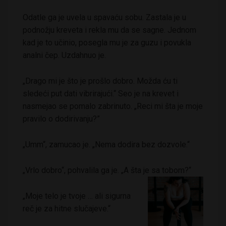
Odatle ga je uvela u spavaću sobu. Zastala je u
podnožju kreveta i rekla mu da se sagne. Jednom
kad je to učinio, posegla mu je za guzu i povukla
analni čep. Uzdahnuo je.
„Drago mi je što je prošlo dobro. Možda ću ti
sledeći put dati vibrirajući.“ Seo je na krevet i
nasmejao se pomalo zabrinuto. „Reci mi šta je moje
pravilo o dodirivanju?”
„Umm“, zamucao je. „Nema dodira bez dozvole.“
„Vrlo dobro“, pohvalila ga je. „A šta je sa tobom?“
„Moje telo je tvoje … ali sigurna
reč je za hitne slučajeve.“