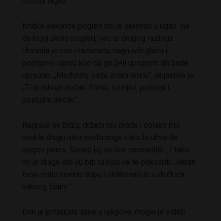
možda lagao.“
Kratke sekunde pogled mu je skrenuo u ugao. Ne
da bi joj ukrao pogled, već iz drugog razloga.
Uhvatila je ovo i razumela, nagnuvši glavu i
podigavši obrvu kao da ga želi upozoriti da bude
oprezan. „Međutim, sada znam istinu“, objasnila je.
„Ti si iskren dečak. Slatki, stidljivi, pošteni i
poslušni dečak.“
Nagnula se blizu, držeći mu bradu i polako mu
uvukla drugu ruku među noge kako bi uhvatila
njegov penis. Široko joj se lice nasmešilo. „I tako
mi je drago što ću biti ta koja će te pokvariti. Jebati
tvoje malo nevino dupe i oblikovati te u dečkića
kakvog želim.“
Dok je pritiskala usne u njegove, mogla je videti