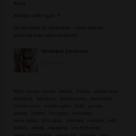
Anica
Andreja velike guze :P
Od advokata do stjuardese – sexy adresar
profesije koje odišu erotikom!
Neodoljivo Zenstvena
Sms Chat
0
BBW
bucka
bucke
debela
Debele
debele zene
debeljuca
debeljuce
debeljuce.net
dopisivanje
Erotske price
erotski oglasi
fetiš
guzata
guzate
hotline
hotoglasi
hotovanje
kurve oglasi
lični oglasi
matorka
matorke
milf
milfare
mlada
napaljena
ona traži njega
online upoznavanje
perverzna
plavusa
seksi