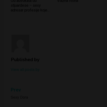
Od advokata do
Vlažna Ivona
stjuardese – sexy
adresar profesije koje
odišu erotikom!
Published by
View all posts by
Kretanje
Prev
članka
Sexy Dora