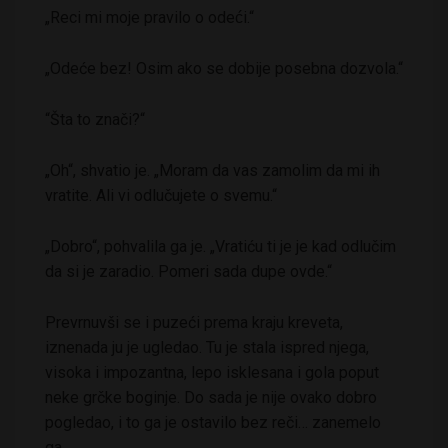
„Reci mi moje pravilo o odeći.“
„Odeće bez! Osim ako se dobije posebna dozvola.“
“Šta to znači?“
„Oh“, shvatio je. „Moram da vas zamolim da mi ih
vratite. Ali vi odlučujete o svemu.“
„Dobro“, pohvalila ga je. „Vratiću ti je je kad odlučim
da si je zaradio. Pomeri sada dupe ovde.“
Prevrnuvši se i puzeći prema kraju kreveta,
iznenada ju je ugledao. Tu je stala ispred njega,
visoka i impozantna, lepo isklesana i gola poput
neke grčke boginje. Do sada je nije ovako dobro
pogledao, i to ga je ostavilo bez reči… zanemelo
ga.