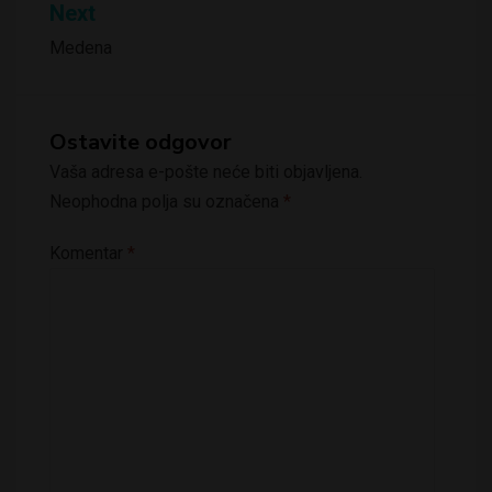
Next
Medena
Ostavite odgovor
Vaša adresa e-pošte neće biti objavljena.
Neophodna polja su označena
*
Komentar
*