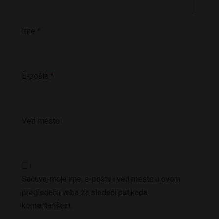
Ime
*
E-pošta
*
Veb mesto
Sačuvaj moje ime, e-poštu i veb mesto u ovom
pregledaču veba za sledeći put kada
komentarišem.