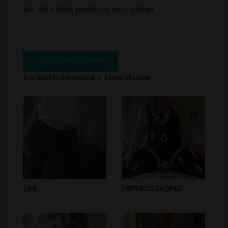
ako želiš brže, pošalji mi sms odmah
Jos dobrih debeljuca iz tvoje okoline
Lea
Femdom boginja!