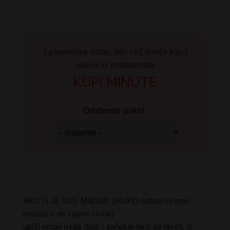
Za korisnike Yettel, Mts i A1 mreže kao i
pozive iz inostranstva
KUPI MINUTE
Odaberite paket:
AKO TI JE OVO MNOGO SKUPO ostavi mi mail
mozda ti se i javim (wink)
upiši email ovde dole i sačekaj da ti se javim, ili