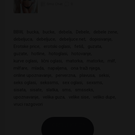
Sms Chat
0
BBW
bucka
bucke
debela
Debele
debele zene
debeljuca
debeljuce
debeljuce.net
dopisivanje
Erotske price
erotski oglasi
fetiš
guzata
guzate
hotline
hotoglasi
hotovanje
kurve oglasi
lični oglasi
matorka
matorke
milf
milfare
mlada
napaljena
ona traži njega
online upoznavanje
perverzna
plavusa
seksi
seks oglasi
sekssms
sex oglasi
sexsms
sisata
sisate
slatka
sms
smsseks
upoznavanje
velika guza
velike sise
veliko dupe
vruci razgovori
DEBELJUCE ZA
SMS CHAT