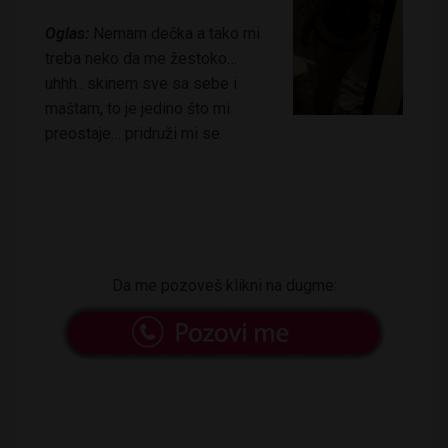
Oglas:
Nemam dečka a tako mi
treba neko da me žestoko…
uhhh.. skinem sve sa sebe i
maštam, to je jedino što mi
preostaje… pridruži mi se.
Da me pozoveš klikni na dugme: