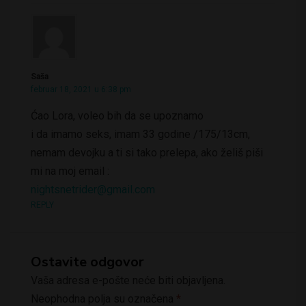
Saša
februar 18, 2021 u 6:38 pm
Ćao Lora, voleo bih da se upoznamo
i da imamo seks, imam 33 godine /175/13cm,
nemam devojku a ti si tako prelepa, ako želiš piši
mi na moj email :
nightsnetrider@gmail.com
REPLY
Ostavite odgovor
Vaša adresa e-pošte neće biti objavljena.
Neophodna polja su označena
*