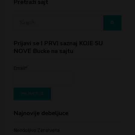
Pretraži sajt
Search
SEARCH
for:
Prijavi se I PRVI saznaj KOJE SU
NOVE Bucke na sajtu
Email*
Najnovije debeljuce
Neodoljivo Zenstvena