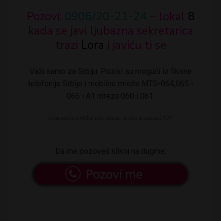
Pozovi:
0906/20-21-24
– lokal
8
kada se javi ljubazna sekretarica
trazi
Lora
i javiću ti se
Važi samo za Srbiju. Pozivi su mogući iz fiksne
telefonije Srbije i mobilne mreže MTS-064,065 i
066 i A1 mreza 060 i 061.
Da me pozoveš klikni na dugme: