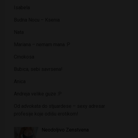
Isabela
Budna Nocu – Ksenia
Nata
Mariana – nemam mana :P
Crnokosa
Bubica, sebi savrsena!
Anica
Andreja velike guze :P
Od advokata do stjuardese – sexy adresar
profesije koje odišu erotikom!
Neodoljivo Zenstvena