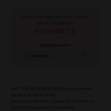
Za korisnike Yettel, Mts i A1 mreže kao i
pozive iz inostranstva
KUPI MINUTE
Odaberite paket:
AKO TI JE OVO MNOGO SKUPO ostavi mi mail
mozda ti se i javim (wink)
upiši email ovde dole i sačekaj da ti se javim, ili
ako želiš brže, pošalji mi sms odmah