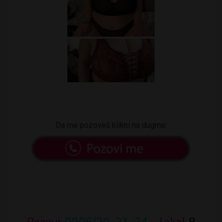
Da me pozoveš klikni na dugme: