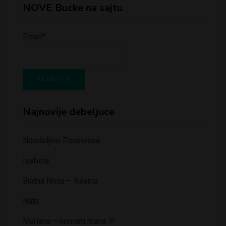
NOVE Bucke na sajtu
Email*
Najnovije debeljuce
Neodoljivo Zenstvena
Isabela
Budna Nocu – Ksenia
Nata
Mariana – nemam mana :P