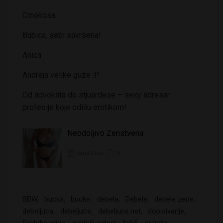
Crnokosa
Bubica, sebi savrsena!
Anica
Andreja velike guze :P
Od advokata do stjuardese – sexy adresar
profesije koje odišu erotikom!
Neodoljivo Zenstvena
Sms Chat
0
BBW
bucka
bucke
debela
Debele
debele zene
debeljuca
debeljuce
debeljuce.net
dopisivanje