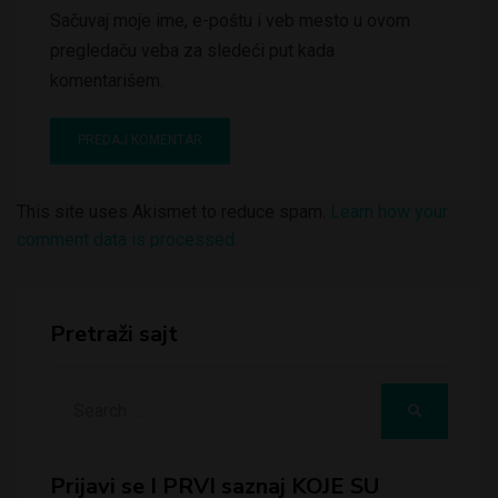
Sačuvaj moje ime, e-poštu i veb mesto u ovom
pregledaču veba za sledeći put kada
komentarišem.
This site uses Akismet to reduce spam.
Learn how your
comment data is processed.
Pretraži sajt
Search
SEARCH
for:
Prijavi se I PRVI saznaj KOJE SU