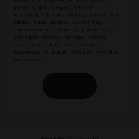
Erotske price
erotski oglasi
fetiš
guzata
guzate
hotline
hotoglasi
hotovanje
kurve oglasi
lični oglasi
matorka
matorke
milf
milfare
mlada
napaljena
ona traži njega
online upoznavanje
perverzna
plavusa
seksi
seks oglasi
sekssms
sex oglasi
sexsms
sisata
sisate
slatka
sms
smsseks
upoznavanje
velika guza
velike sise
veliko dupe
vruci razgovori
DEBELJUCE ZA
SMS CHAT
Sasa iz Smedereva je upravo