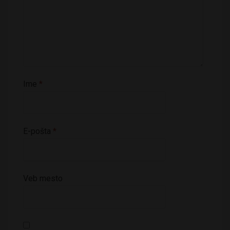
Ime
*
E-pošta
*
Veb mesto