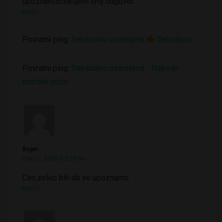
upoznam,ocekujem tvoj odgovor
REPLY
Povratni ping:
Seksualno usamljena
Debeljuce
Povratni ping:
Seksualno usamljena - Najbolje
erotske priče
Bojan
maj 27, 2023 u 2:59 pm
Cao,zeleo bih da se upoznamo
REPLY