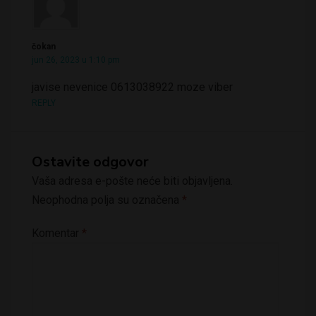
čokan
jun 26, 2023 u 1:10 pm
javise nevenice 0613038922 moze viber
REPLY
Ostavite odgovor
Vaša adresa e-pošte neće biti objavljena.
Neophodna polja su označena
*
Komentar
*