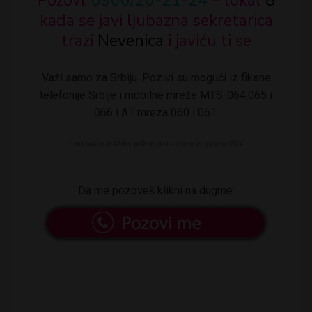
Pozovi:
0906/20-21-24
– lokal
8
kada se javi ljubazna sekretarica
trazi
Nevenica
i javiću ti se
Važi samo za Srbiju. Pozivi su mogući iz fiksne
telefonije Srbije i mobilne mreže MTS-064,065 i
066 i A1 mreza 060 i 061.
Da me pozoveš klikni na dugme: