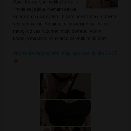
Opis:
Koliko sam velika toliko je
i moja zelja jaka. Nemam decka i
osecam se usamljeno… nisam usamljena emotivno
vec seksualno. Verujem da nisam jedina i da ce
mnogi od vas razumeti moju potrebu. Volim
krupnije masivne muskarce sa velikim libidom.
Ako zelite da procitate moju ispovest klknite OVDE