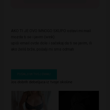
AKO TI JE OVO MNOGO SKUPO ostavi mi mail
mozda ti se i javim (wink)
upiši email ovde dole i sačekaj da ti se javim, ili
ako želiš brže, pošalji mi sms odmah
Jos dobrih debeljuca iz tvoje okoline