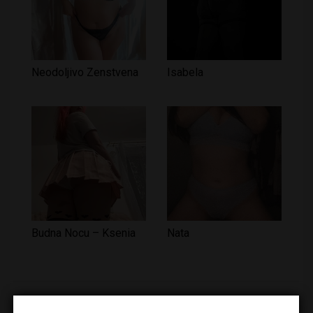
Neodoljivo Zenstvena
Isabela
Budna Nocu – Ksenia
Nata