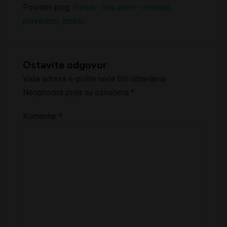
Povratni ping:
Sarica - Sex priče - erotske,
perverzne, incest
Ostavite odgovor
Vaša adresa e-pošte neće biti objavljena.
Neophodna polja su označena
*
Komentar
*