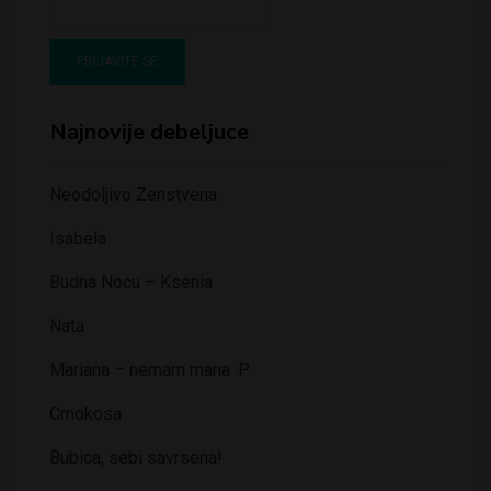
Najnovije debeljuce
Neodoljivo Zenstvena
Isabela
Budna Nocu – Ksenia
Nata
Mariana – nemam mana :P
Crnokosa
Bubica, sebi savrsena!