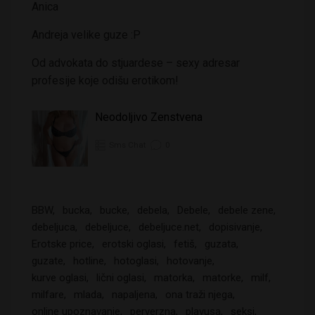
Anica
Andreja velike guze :P
Od advokata do stjuardese – sexy adresar
profesije koje odišu erotikom!
Neodoljivo Zenstvena
Sms Chat
0
BBW
bucka
bucke
debela
Debele
debele zene
debeljuca
debeljuce
debeljuce.net
dopisivanje
Erotske price
erotski oglasi
fetiš
guzata
guzate
hotline
hotoglasi
hotovanje
kurve oglasi
lični oglasi
matorka
matorke
milf
milfare
mlada
napaljena
ona traži njega
online upoznavanje
perverzna
plavusa
seksi