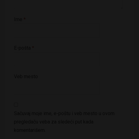
Ime
*
E-pošta
*
Veb mesto
Sačuvaj moje ime, e-poštu i veb mesto u ovom
pregledaču veba za sledeći put kada
komentarišem.