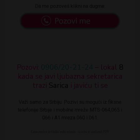
Da me pozoveš klikni na dugme:
Pozovi:
0906/20-21-24
– lokal
8
kada se javi ljubazna sekretarica
trazi
Sarica
i javiću ti se
Važi samo za Srbiju. Pozivi su mogući iz fiksne
telefonije Srbije i mobilne mreže MTS-064,065 i
066 i A1 mreza 060 i 061.