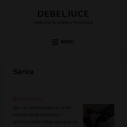
DEBELJUCE
najbolje iz Srbije i Hrvatske
MENU
Sarica
2.3k
pregleda
Ako vas zanima kako je to biti
veoma mlada domacica –
izvolite pitajte. Moje obaveze su