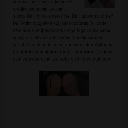
veoma jasne i svakodnevne –
sredjivanje pranje kuvanje i
slicno. Da li mi to smeta? Ne. Da li uzivam u tome?
Da. Volim svoj zivot koji sam odabrala. Ali ovde
sam dosla jer ipak pored svega toga i dalje sama
kuci po 10 ili vise sati na dan. Pocela sam da
koristim tu slobodu da se osecam seksi.
Oblacim
se seksi razmisljam seksi… i mastam.
Dostupna
sam veci deo dana ako zelis da mi pravis drustvo.