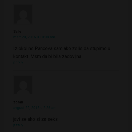
Salle
mart 20, 2016 u 10:08 am
Iz okoline Panceva sam ako zelis da stupimo u
kontakt. Msm da bi bila zadovljna
REPLY
zoran
avgust 22, 2018 u 2:26 am
javi se ako si za seks
REPLY