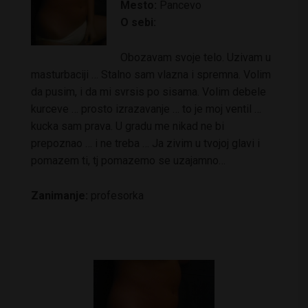
Mesto:
Pancevo
O sebi:
Obozavam svoje telo. Uzivam u
masturbaciji … Stalno sam vlazna i spremna. Volim
da pusim, i da mi svrsis po sisama. Volim debele
kurceve … prosto izrazavanje … to je moj ventil …
kucka sam prava. U gradu me nikad ne bi
prepoznao … i ne treba … Ja zivim u tvojoj glavi i
pomazem ti, tj pomazemo se uzajamno…
Zanimanje:
profesorka