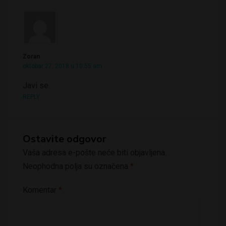
Zoran
oktobar 27, 2018 u 10:55 am
Javi se.
REPLY
Ostavite odgovor
Vaša adresa e-pošte neće biti objavljena.
Neophodna polja su označena
*
Komentar
*