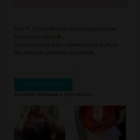
AKO TI JE OVO MNOGO SKUPO ostavi mi mail
mozda ti se i javim
upiši email ovde dole i sačekaj da ti se javim, ili
ako želiš brže, pošalji mi sms odmah
Jos dobrih debeljuca iz tvoje okoline