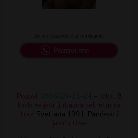
Da me pozoveš klikni na dugme:
Pozovi:
0906/20-21-24
– lokal
8
kada se javi ljubazna sekretarica
trazi
Svetlana 1991. Pančevo
i
javiću ti se