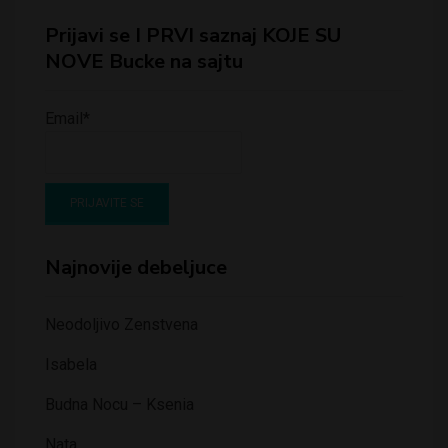
Prijavi se I PRVI saznaj KOJE SU
NOVE Bucke na sajtu
Email*
Najnovije debeljuce
Neodoljivo Zenstvena
Isabela
Budna Nocu – Ksenia
Nata