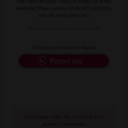
Važi samo za Srbiju. Pozivi su mogući iz fiksne
telefonije Srbije i mobilne mreže MTS-064,065 i
066 i A1 mreza 060 i 061.
Da me pozoveš klikni na dugme:
Za korisnike Yettel, Mts i A1 mreže kao i
pozive iz inostranstva