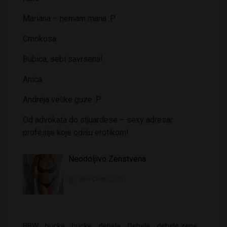
Mariana – nemam mana :P
Crnokosa
Bubica, sebi savrsena!
Anica
Andreja velike guze :P
Od advokata do stjuardese – sexy adresar
profesije koje odišu erotikom!
Neodoljivo Zenstvena
Sms Chat
0
BBW
bucka
bucke
debela
Debele
debele zene