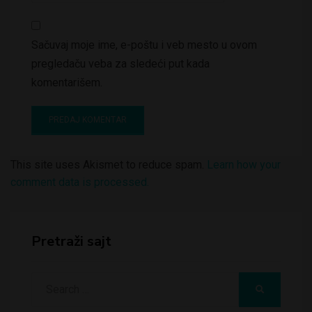
Sačuvaj moje ime, e-poštu i veb mesto u ovom
pregledaču veba za sledeći put kada
komentarišem.
This site uses Akismet to reduce spam.
Learn how your
comment data is processed.
Pretraži sajt
Search
SEARCH
for: