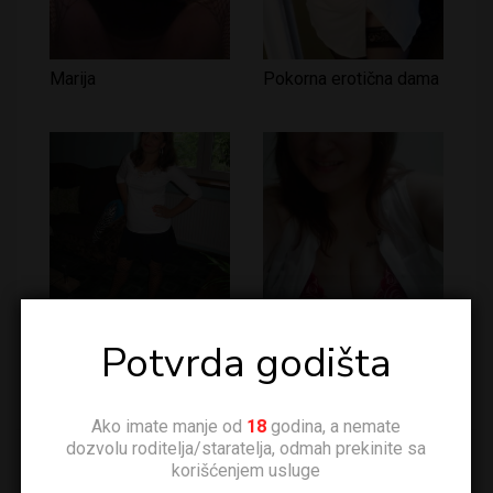
Marija
Pokorna erotična dama
Mona – trazim
Kika 1990. Beograd
Potvrda godišta
diskretnog
Ako imate manje od
18
godina, a nemate
dozvolu roditelja/staratelja, odmah prekinite sa
korišćenjem usluge