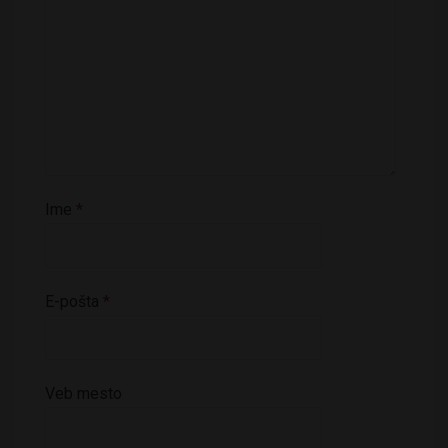
Ime
*
E-pošta
*
Veb mesto