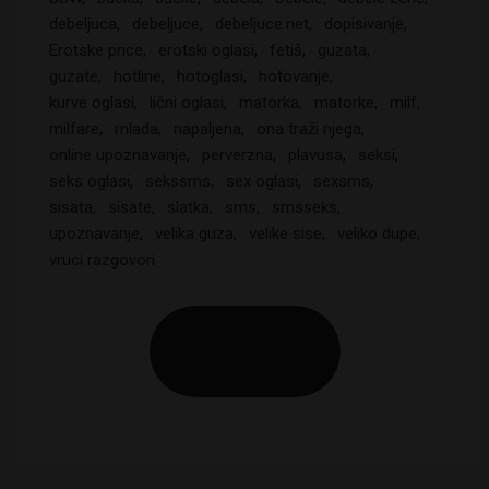
debeljuca
debeljuce
debeljuce.net
dopisivanje
Erotske price
erotski oglasi
fetiš
guzata
guzate
hotline
hotoglasi
hotovanje
kurve oglasi
lični oglasi
matorka
matorke
milf
milfare
mlada
napaljena
ona traži njega
online upoznavanje
perverzna
plavusa
seksi
seks oglasi
sekssms
sex oglasi
sexsms
sisata
sisate
slatka
sms
smsseks
upoznavanje
velika guza
velike sise
veliko dupe
vruci razgovori
DEBELJUCE ZA
SMS CHAT