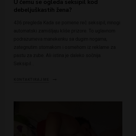
U čemu se ogleda seksipil kod
debeljuškastih žena?
436 pregleda Kada se pomene reč seksipil, mnogi
automatski zamišljaju kliše prizore. To uglavnom
podrazumeva manekenku sa dugim nogama,
zategnutim stomakom i osmehom iz reklame za
pastu za zube. Ali istina je daleko sočnija.
Seksipil…
KONTAKTIRAJ ME