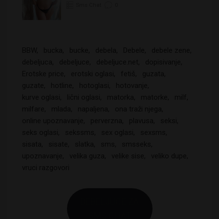
Sms Chat
0
BBW
bucka
bucke
debela
Debele
debele zene
debeljuca
debeljuce
debeljuce.net
dopisivanje
Erotske price
erotski oglasi
fetiš
guzata
guzate
hotline
hotoglasi
hotovanje
kurve oglasi
lični oglasi
matorka
matorke
milf
milfare
mlada
napaljena
ona traži njega
online upoznavanje
perverzna
plavusa
seksi
seks oglasi
sekssms
sex oglasi
sexsms
sisata
sisate
slatka
sms
smsseks
upoznavanje
velika guza
velike sise
veliko dupe
vruci razgovori
DEBELJUCE ZA
SMS CHAT