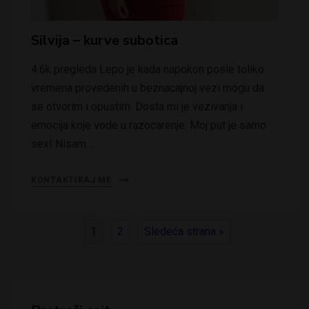
Silvija – kurve subotica
4.6k pregleda Lepo je kada napokon posle toliko
vremena provedenih u beznacajnoj vezi mogu da
se otvorim i opustim. Dosta mi je vezivanja i
emocija koje vode u razocarenje. Moj put je samo
sex! Nisam…
KONTAKTIRAJ ME
1
2
Sledeća strana »