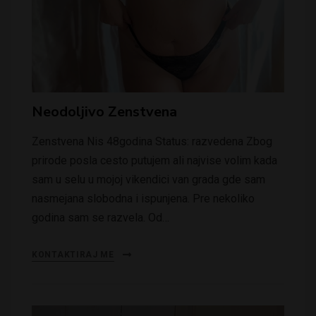
Neodoljivo Zenstvena
Zenstvena Nis 48godina Status: razvedena Zbog
prirode posla cesto putujem ali najvise volim kada
sam u selu u mojoj vikendici van grada gde sam
nasmejana slobodna i ispunjena. Pre nekoliko
godina sam se razvela. Od…
KONTAKTIRAJ ME