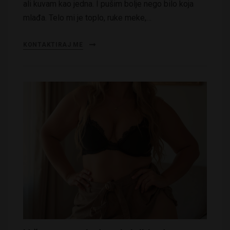
ali kuvam kao jedna. I pušim bolje nego bilo koja
mlađa. Telo mi je toplo, ruke meke,…
KONTAKTIRAJ ME