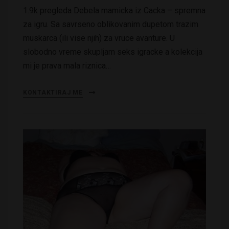
1.9k pregleda Debela mamicka iz Cacka – spremna
za igru. Sa savrseno oblikovanim dupetom trazim
muskarca (ili vise njih) za vruce avanture. U
slobodno vreme skupljam seks igracke a kolekcija
mi je prava mala riznica…
KONTAKTIRAJ ME