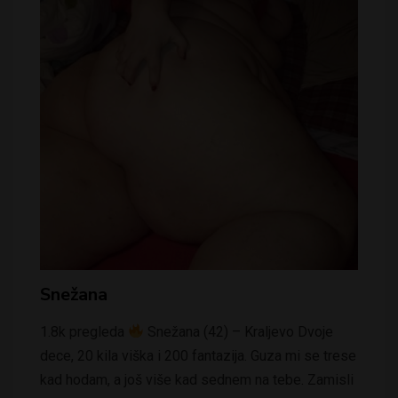
Snežana
1.8k pregleda
Snežana (42) – Kraljevo Dvoje
dece, 20 kila viška i 200 fantazija. Guza mi se trese
kad hodam, a još više kad sednem na tebe. Zamisli