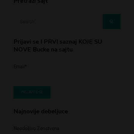
Pretraži sajt
Search
SEARCH
for:
Prijavi se I PRVI saznaj KOJE SU
NOVE Bucke na sajtu
Email*
Najnovije debeljuce
Neodoljivo Zenstvena