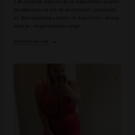
1.4k pregleda Treba mi da se maksimalno opustim
da zaboravim na sve da se pomazim i prepustim
se. Bez muskarca u zivotu i to zvuci bolno.. ali moj
moto je – koga nema bez njega…
KONTAKTIRAJ ME