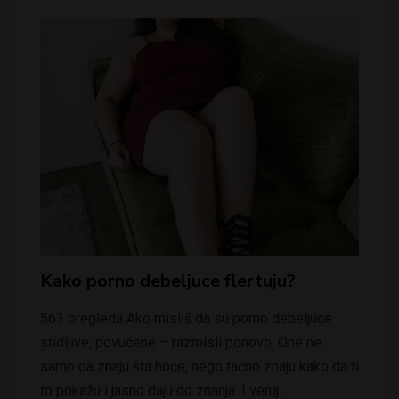
Kako porno debeljuce flertuju?
563 pregleda Ako misliš da su porno debeljuce
stidljive, povučene – razmisli ponovo. One ne
samo da znaju šta hoće, nego tačno znaju kako da ti
to pokažu i jasno daju do znanja. I veruj…