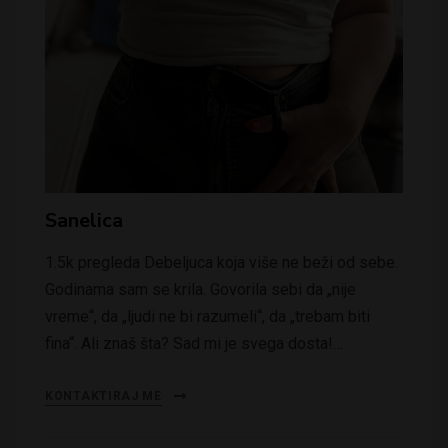
Sanelica
1.5k pregleda Debeljuca koja više ne beži od sebe.
Godinama sam se krila. Govorila sebi da „nije
vreme“, da „ljudi ne bi razumeli“, da „trebam biti
fina“. Ali znaš šta? Sad mi je svega dosta!…
KONTAKTIRAJ ME