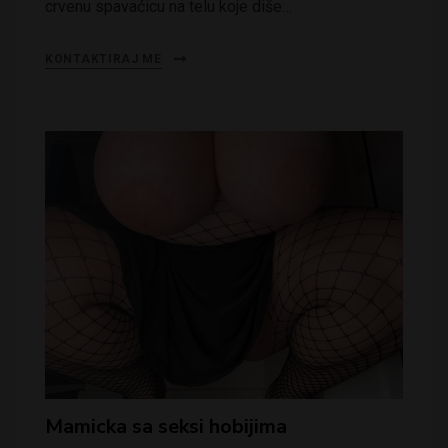
crvenu spavaćicu na telu koje diše…
KONTAKTIRAJ ME
Mamicka sa seksi hobijima