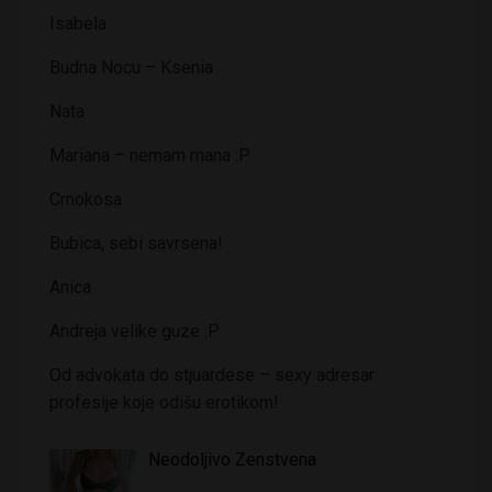
Isabela
Budna Nocu – Ksenia
Nata
Mariana – nemam mana :P
Crnokosa
Bubica, sebi savrsena!
Anica
Andreja velike guze :P
Od advokata do stjuardese – sexy adresar
profesije koje odišu erotikom!
Neodoljivo Zenstvena