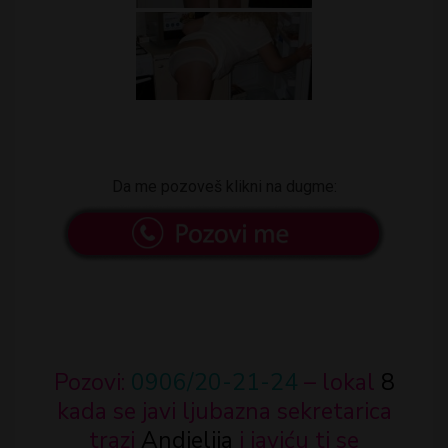
Da me pozoveš klikni na dugme:
Pozovi:
0906/20-21-24
– lokal
8
kada se javi ljubazna sekretarica
trazi
Andjelija
i javiću ti se