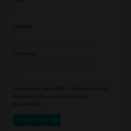
E-pošta
*
Veb mesto
Sačuvaj moje ime, e-poštu i veb mesto u ovom
pregledaču veba za sledeći put kada
komentarišem.