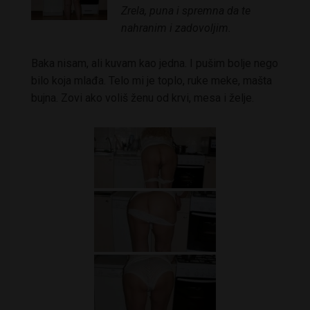
Zrela, puna i spremna da te
nahranim i zadovoljim.
Baka nisam, ali kuvam kao jedna. I pušim bolje nego
bilo koja mlađa. Telo mi je toplo, ruke meke, mašta
bujna. Zovi ako voliš ženu od krvi, mesa i želje.