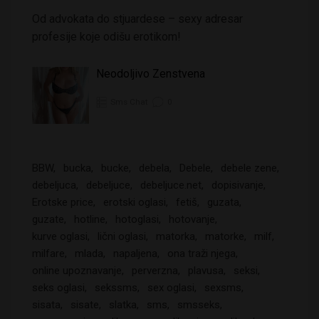
Od advokata do stjuardese – sexy adresar
profesije koje odišu erotikom!
Neodoljivo Zenstvena
Sms Chat
0
BBW
bucka
bucke
debela
Debele
debele zene
debeljuca
debeljuce
debeljuce.net
dopisivanje
Erotske price
erotski oglasi
fetiš
guzata
guzate
hotline
hotoglasi
hotovanje
kurve oglasi
lični oglasi
matorka
matorke
milf
milfare
mlada
napaljena
ona traži njega
online upoznavanje
perverzna
plavusa
seksi
seks oglasi
sekssms
sex oglasi
sexsms
sisata
sisate
slatka
sms
smsseks