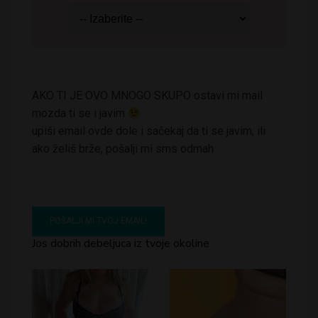
AKO TI JE OVO MNOGO SKUPO ostavi mi mail
mozda ti se i javim
upiši email ovde dole i sačekaj da ti se javim, ili
ako želiš brže, pošalji mi sms odmah
Jos dobrih debeljuca iz tvoje okoline