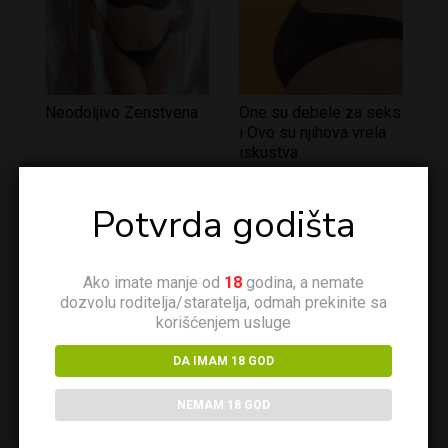
Neodoljivo Zenstvena
One su debele za seks
i Ovo su njihova vrela
iskustva
Potvrda godišta
Ako imate manje od
18
godina, a nemate
dozvolu roditelja/staratelja, odmah prekinite sa
korišćenjem usluge
DA IMAM 18 GOD
Tucanje Debele BBW
Kako porno debeljuce
flertuju?
NEMAM 18 GOD