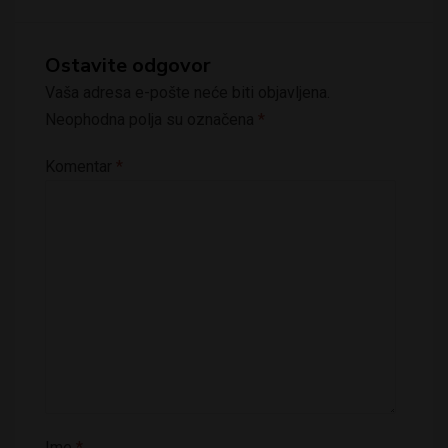
Ostavite odgovor
Vaša adresa e-pošte neće biti objavljena.
Neophodna polja su označena
*
Komentar
*
Ime
*