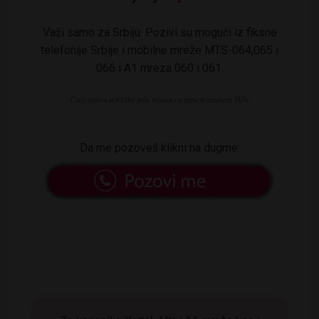
Važi samo za Srbiju. Pozivi su mogući iz fiksne
telefonije Srbije i mobilne mreže MTS-064,065 i
066 i A1 mreza 060 i 061.
Da me pozoveš klikni na dugme: