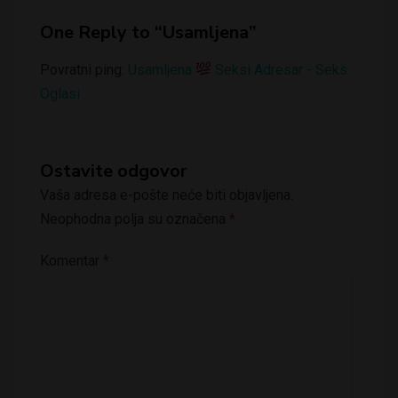
One Reply to “Usamljena”
Povratni ping:
Usamljena
Seksi Adresar - Seks
Oglasi
Ostavite odgovor
Vaša adresa e-pošte neće biti objavljena.
Neophodna polja su označena
*
Komentar
*