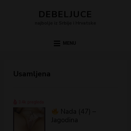
DEBELJUCE
najbolje iz Srbije i Hrvatske
MENU
Usamljena
3.4k
pregleda
Nada (47) –
Jagodina