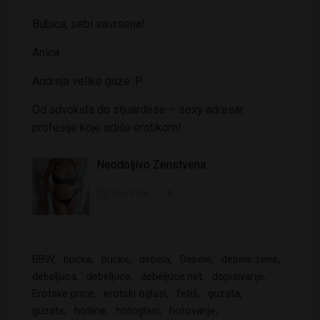
Bubica, sebi savrsena!
Anica
Andreja velike guze :P
Od advokata do stjuardese – sexy adresar
profesije koje odišu erotikom!
Neodoljivo Zenstvena
Sms Chat
0
BBW
bucka
bucke
debela
Debele
debele zene
debeljuca
debeljuce
debeljuce.net
dopisivanje
Erotske price
erotski oglasi
fetiš
guzata
guzate
hotline
hotoglasi
hotovanje