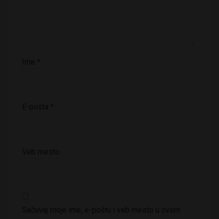
Ime
*
E-pošta
*
Veb mesto
Sačuvaj moje ime, e-poštu i veb mesto u ovom