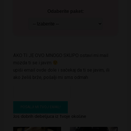
Odaberite paket:
AKO TI JE OVO MNOGO SKUPO ostavi mi mail
mozda ti se i javim
upiši email ovde dole i sačekaj da ti se javim, ili
ako želiš brže, pošalji mi sms odmah
Jos dobrih debeljuca iz tvoje okoline