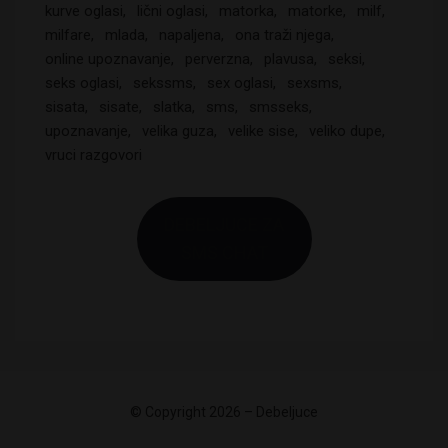
kurve oglasi
lični oglasi
matorka
matorke
milf
milfare
mlada
napaljena
ona traži njega
online upoznavanje
perverzna
plavusa
seksi
seks oglasi
sekssms
sex oglasi
sexsms
sisata
sisate
slatka
sms
smsseks
upoznavanje
velika guza
velike sise
veliko dupe
vruci razgovori
DEBELJUCE ZA
SMS CHAT
Kizo92 iz Kragujevca je upravo
© Copyright 2026 –
Debeljuce
pozvao Drugaricu
Allium Theme by
TemplateLens
⋅
Powered by
WordPress
3 sekundi ranije