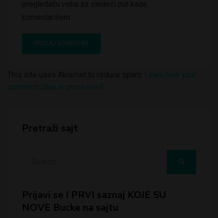
pregledaču veba za sledeći put kada
komentarišem.
This site uses Akismet to reduce spam.
Learn how your
comment data is processed.
Pretraži sajt
Search
SEARCH
for:
Prijavi se I PRVI saznaj KOJE SU
NOVE Bucke na sajtu