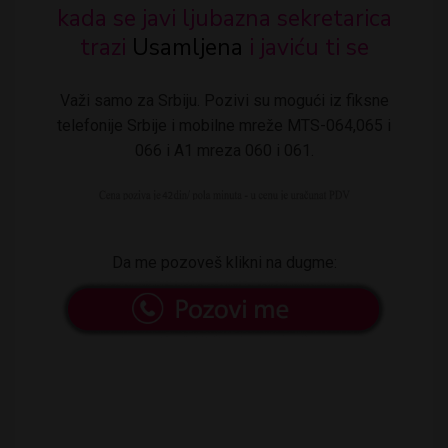
kada se javi ljubazna sekretarica
trazi
Usamljena
i javiću ti se
Važi samo za Srbiju. Pozivi su mogući iz fiksne
telefonije Srbije i mobilne mreže MTS-064,065 i
066 i A1 mreza 060 i 061.
Da me pozoveš klikni na dugme: