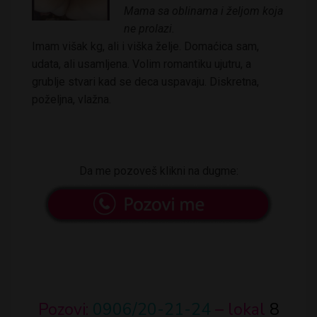
Mama sa oblinama i željom koja
ne prolazi.
Imam višak kg, ali i viška želje. Domaćica sam,
udata, ali usamljena. Volim romantiku ujutru, a
grublje stvari kad se deca uspavaju. Diskretna,
poželjna, vlažna.
Da me pozoveš klikni na dugme:
Pozovi:
0906/20-21-24
– lokal
8