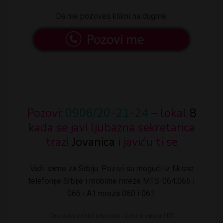
Da me pozoveš klikni na dugme:
Pozovi:
0906/20-21-24
– lokal
8
kada se javi ljubazna sekretarica
trazi
Jovanica
i javiću ti se
Važi samo za Srbiju. Pozivi su mogući iz fiksne
telefonije Srbije i mobilne mreže MTS-064,065 i
066 i A1 mreza 060 i 061.