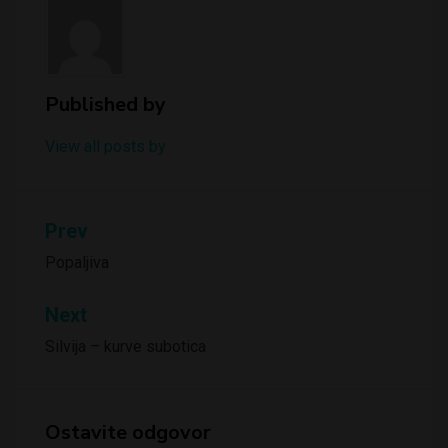
Published by
View all posts by
Kretanje
Prev
članka
Popaljiva
Next
Silvija – kurve subotica
Ostavite odgovor