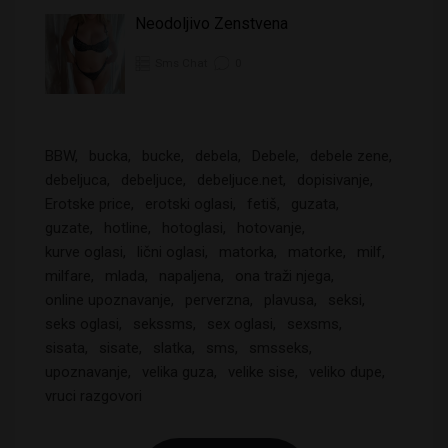
Neodoljivo Zenstvena
Sms Chat
0
BBW
bucka
bucke
debela
Debele
debele zene
debeljuca
debeljuce
debeljuce.net
dopisivanje
Erotske price
erotski oglasi
fetiš
guzata
guzate
hotline
hotoglasi
hotovanje
kurve oglasi
lični oglasi
matorka
matorke
milf
milfare
mlada
napaljena
ona traži njega
online upoznavanje
perverzna
plavusa
seksi
seks oglasi
sekssms
sex oglasi
sexsms
sisata
sisate
slatka
sms
smsseks
upoznavanje
velika guza
velike sise
veliko dupe
vruci razgovori