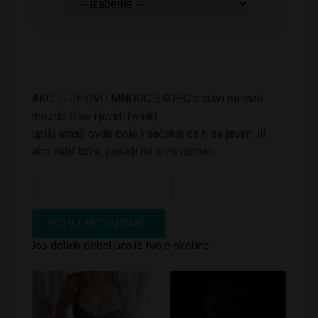
AKO TI JE OVO MNOGO SKUPO ostavi mi mail
mozda ti se i javim (wink)
upiši email ovde dole i sačekaj da ti se javim, ili
ako želiš brže, pošalji mi sms odmah
Jos dobrih debeljuca iz tvoje okoline