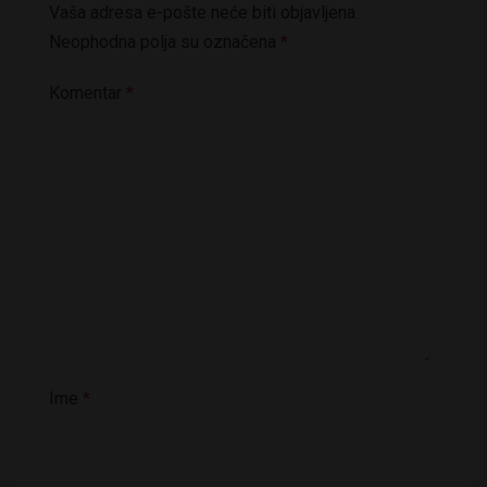
Vaša adresa e-pošte neće biti objavljena.
Neophodna polja su označena
*
Komentar
*
Ime
*