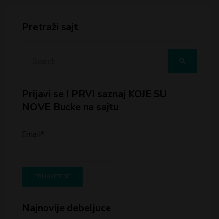
Pretraži sajt
Search
SEARCH
for:
Prijavi se I PRVI saznaj KOJE SU
NOVE Bucke na sajtu
Email*
Najnovije debeljuce