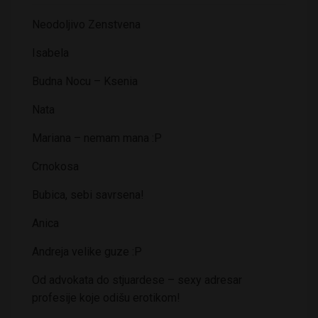
Neodoljivo Zenstvena
Isabela
Budna Nocu – Ksenia
Nata
Mariana – nemam mana :P
Crnokosa
Bubica, sebi savrsena!
Anica
Andreja velike guze :P
Od advokata do stjuardese – sexy adresar
profesije koje odišu erotikom!