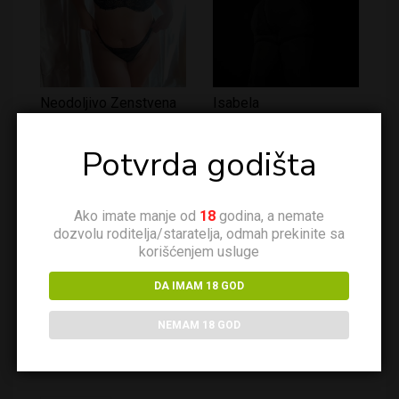
Neodoljivo Zenstvena
Isabela
Potvrda godišta
Ako imate manje od
18
godina, a nemate
dozvolu roditelja/staratelja, odmah prekinite sa
korišćenjem usluge
DA IMAM 18 GOD
Budna Nocu – Ksenia
Nata
NEMAM 18 GOD