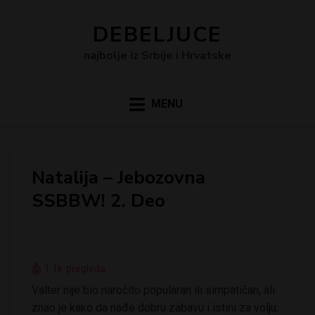
DEBELJUCE
najbolje iz Srbije i Hrvatske
MENU
Natalija – Jebozovna
SSBBW! 2. Deo
1.1k
pregleda
Valter nije bio naročito popularan ili simpatičan, ali
znao je kako da nađe dobru zabavu i istini za volju,