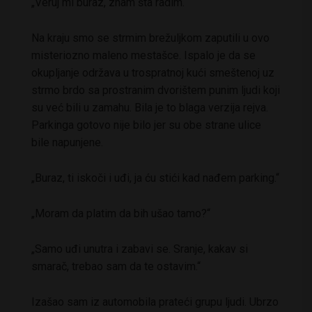
„Veruj mi buraz, znam šta radim.“
Na kraju smo se strmim brežuljkom zaputili u ovo
misteriozno maleno mestašce. Ispalo je da se
okupljanje održava u trospratnoj kući smeštenoj uz
strmo brdo sa prostranim dvorištem punim ljudi koji
su već bili u zamahu. Bila je to blaga verzija rejva.
Parkinga gotovo nije bilo jer su obe strane ulice
bile napunjene.
„Buraz, ti iskoči i uđi, ja ću stići kad nađem parking.“
„Moram da platim da bih ušao tamo?“
„Samo uđi unutra i zabavi se. Sranje, kakav si
smarač, trebao sam da te ostavim.“
Izašao sam iz automobila prateći grupu ljudi. Ubrzo