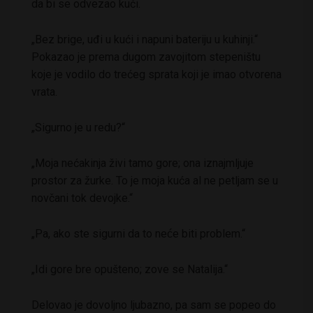
da bi se odvezao kući.
„Bez brige, uđi u kući i napuni bateriju u kuhinji.“
Pokazao je prema dugom zavojitom stepeništu
koje je vodilo do trećeg sprata koji je imao otvorena
vrata.
„Sigurno je u redu?“
„Moja nećakinja živi tamo gore; ona iznajmljuje
prostor za žurke. To je moja kuća al ne petljam se u
novčani tok devojke.“
„Pa, ako ste sigurni da to neće biti problem.“
„Idi gore bre opušteno; zove se Natalija.“
Delovao je dovoljno ljubazno, pa sam se popeo do