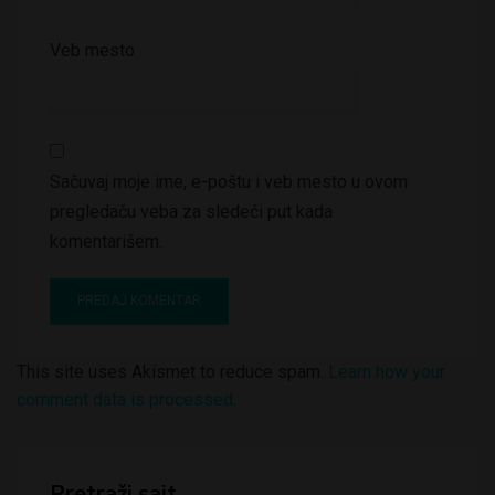
Veb mesto
Sačuvaj moje ime, e-poštu i veb mesto u ovom
pregledaču veba za sledeći put kada
komentarišem.
This site uses Akismet to reduce spam.
Learn how your
comment data is processed.
Pretraži sajt