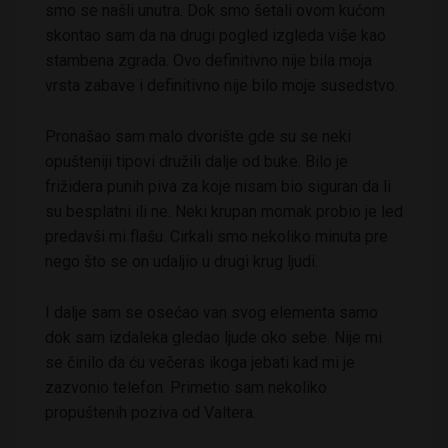
smo se našli unutra. Dok smo šetali ovom kućom
skontao sam da na drugi pogled izgleda više kao
stambena zgrada. Ovo definitivno nije bila moja
vrsta zabave i definitivno nije bilo moje susedstvo.
Pronašao sam malo dvorište gde su se neki
opušteniji tipovi družili dalje od buke. Bilo je
frižidera punih piva za koje nisam bio siguran da li
su besplatni ili ne. Neki krupan momak probio je led
predavši mi flašu. Cirkali smo nekoliko minuta pre
nego što se on udaljio u drugi krug ljudi.
I dalje sam se osećao van svog elementa samo
dok sam izdaleka gledao ljude oko sebe. Nije mi
se činilo da ću večeras ikoga jebati kad mi je
zazvonio telefon. Primetio sam nekoliko
propuštenih poziva od Valtera.