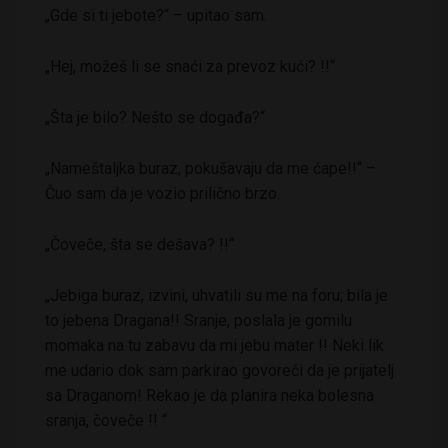
„Gde si ti jebote?“ – upitao sam.
„Hej, možeš li se snaći za prevoz kući? !!“
„Šta je bilo? Nešto se događa?“
„Nameštaljka buraz, pokušavaju da me ćape!!“ –
Čuo sam da je vozio prilično brzo.
„Čoveče, šta se dešava? !!“
„Jebiga buraz, izvini, uhvatili su me na foru; bila je
to jebena Dragana!! Sranje, poslala je gomilu
momaka na tu zabavu da mi jebu mater !! Neki lik
me udario dok sam parkirao govoreći da je prijatelj
sa Draganom! Rekao je da planira neka bolesna
sranja, čoveče !! “