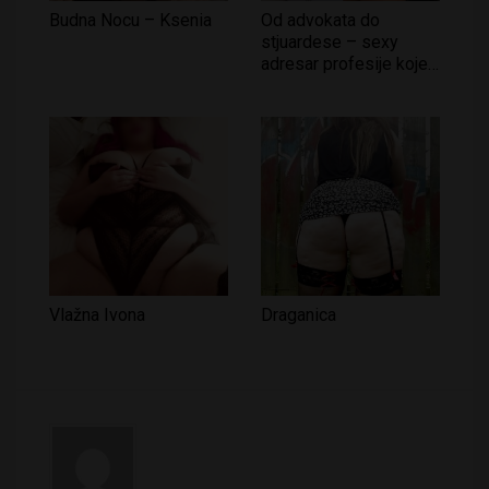
Budna Nocu – Ksenia
Od advokata do
stjuardese – sexy
adresar profesije koje
odišu erotikom!
Vlažna Ivona
Draganica