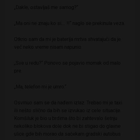
„Dakle, ostavljaš me samog?“
„Ma oni ne znaju ko si…. !!“ naglo se prekinula veza.
Otkrio sam da mi je baterija mrtva shvatajući da je
već neko vreme nisam napunio.
„Sve u redu?“ Ponovo se pojavio momak od malo
pre.
„Ma, telefon mi je umro.“
Osvrnuo sam se da nađem izlaz. Trebao mi je taxi
ili nešto slično da bih se izvukao iz cele situacije.
Komšiluk je bio u brdima što bi zahtevalo šetnju
nekoliko blokova dole dok ne bi stigao do glavne
ulice gde bih morao da sačekam gradski autobus