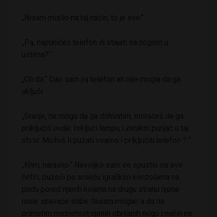
„Nisam mislio na taj način, to je sve.“
„Pa, napunićeš telefon ili stajati sa nogom u
ustima?“
„Oh da.“ Dao sam joj telefon ali nije mogla da ga
uključi.
„Sranje, ne mogu da ga dohvatim; moraćeš da ga
priključiš ovde. Isključi lampu i zatakni punjač u taj
otvor. Možeš li puzati ovamo i priključiti telefon ? “
„Khm, naravno.“ Nevoljko sam se spustio na sve
četiri, puzeći po smeću igračkim konzolama na
podu pored njenih kolena na drugu stranu njene
male spavaće sobe. Nisam mogao a da ne
primetim masivnost njenih obrijanih nogu i način na