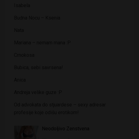
Isabela
Budna Nocu – Ksenia
Nata
Mariana – nemam mana :P
Crnokosa
Bubica, sebi savrsena!
Anica
Andreja velike guze :P
Od advokata do stjuardese – sexy adresar
profesije koje odišu erotikom!
Neodoljivo Zenstvena