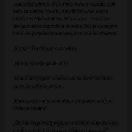
stepenica primetivši jak miris trave u vazduhu dok
sam se penjao. Na vrhu stepeništa ušao sam u
slabo osvetljenu kuhinju. Bilo je lepo i zagrejano
dok je muzika dopirala iz dvorišta. Bilo je dostupno
nekoliko punjača za telefone, ali su svi bili zauzeti.
„Sranje!“ Frustrirano sam rekao.
„Heeej.. neko je u kuhinji ?!“
Bacio sam pogled i shvatio da su otvorena vrata
spavaće sobe iza mene.
„Khm, izvini; samo sam hteo da napunim telefon.
Mrtav je totalno.“
„Oh, žao mi je zbog toga; ali možda je bolje da uđeš
u sobu, volela bih da vidim s kim razgovaram.“