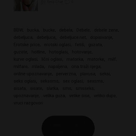
Sms Chat
0
BBW
bucka
bucke
debela
Debele
debele zene
debeljuca
debeljuce
debeljuce.net
dopisivanje
Erotske price
erotski oglasi
fetiš
guzata
guzate
hotline
hotoglasi
hotovanje
kurve oglasi
lični oglasi
matorka
matorke
milf
milfare
mlada
napaljena
ona traži njega
online upoznavanje
perverzna
plavusa
seksi
seks oglasi
sekssms
sex oglasi
sexsms
sisata
sisate
slatka
sms
smsseks
upoznavanje
velika guza
velike sise
veliko dupe
vruci razgovori
DEBELJUCE ZA
SMS CHAT