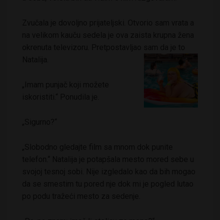
Zvučala je dovoljno prijateljski. Otvorio sam vrata a
na velikom kauču sedela je ova zaista krupna žena
okrenuta televizoru. Pretpostavljao sam da je to
Natalija.
„Imam punjač koji možete
iskoristiti.“ Ponudila je.
„Sigurno?“
„Slobodno gledajte film sa mnom dok punite
telefon.“ Natalija je potapšala mesto mored sebe u
svojoj tesnoj sobi. Nije izgledalo kao da bih mogao
da se smestim tu pored nje dok mi je pogled lutao
po podu tražeći mesto za sedenje.