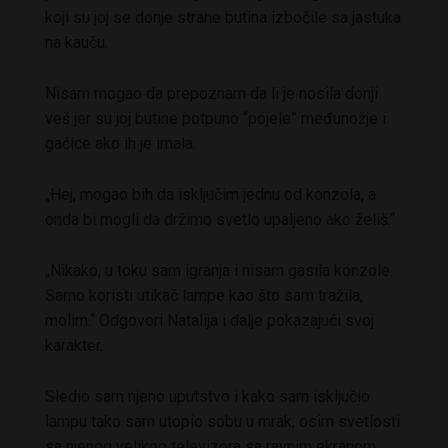
koji su joj se donje strane butina izbočile sa jastuka
na kauču.
Nisam mogao da prepoznam da li je nosila donji
veš jer su joj butine potpuno “pojele” međunožje i
gaćice ako ih je imala.
„Hej, mogao bih da isključim jednu od konzola, a
onda bi mogli da držimo svetlo upaljeno ako želiš.“
„Nikako, u toku sam igranja i nisam gasila konzole.
Samo koristi utikač lampe kao što sam tražila,
molim.“ Odgovori Natalija i dalje pokazajući svoj
karakter.
Sledio sam njeno uputstvo i kako sam isključio
lampu tako sam utopio sobu u mrak, osim svetlosti
sa njenog velikog televizora sa ravnim ekranom.