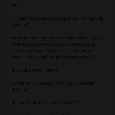
trenu.“
Prihvatio sam realnost i poslušao ga…. šta mogu da
izgubim?
Vozili smo se u brda do neke kućne zabave koju je
Valter pronašao preko Facebook grupe kojoj se
nedavno pridružio. Zakleo se da je to bolje od
tinder-a. Noćni vetrić bio je posebno prohladan.
„Pa, kuda zapravo idemo?“
„Slatka mala žurkica u dvorištu gore u srednjem
delu brda.“
„Daj bre, vodiš me na jebeni piknik? !!“