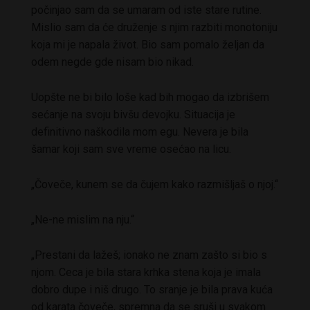
počinjao sam da se umaram od iste stare rutine.
Mislio sam da će druženje s njim razbiti monotoniju
koja mi je napala život. Bio sam pomalo željan da
odem negde gde nisam bio nikad.
Uopšte ne bi bilo loše kad bih mogao da izbrišem
sećanje na svoju bivšu devojku. Situacija je
definitivno naškodila mom egu. Nevera je bila
šamar koji sam sve vreme osećao na licu.
„Čoveče, kunem se da čujem kako razmišljaš o njoj.“
„Ne-ne mislim na nju.“
„Prestani da lažeš; ionako ne znam zašto si bio s
njom. Ceca je bila stara krhka stena koja je imala
dobro dupe i niš drugo. To sranje je bila prava kuća
od karata čoveče, spremna da se sruši u svakom