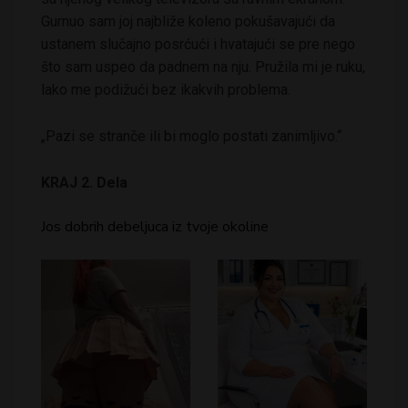
Gurnuo sam joj najbliže koleno pokušavajući da
ustanem slučajno posrćući i hvatajući se pre nego
što sam uspeo da padnem na nju. Pružila mi je ruku,
lako me podižući bez ikakvih problema.
„Pazi se stranče ili bi moglo postati zanimljivo.“
KRAJ 2. Dela
Jos dobrih debeljuca iz tvoje okoline