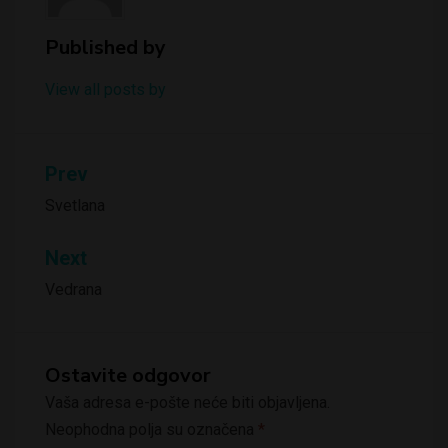
Published by
View all posts by
Kretanje
Prev
članka
Svetlana
Next
Vedrana
Ostavite odgovor
Vaša adresa e-pošte neće biti objavljena.
Neophodna polja su označena
*